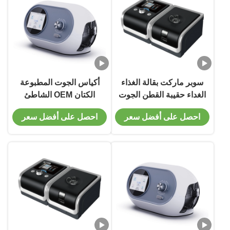
سوبر ماركت بقالة الغذاء
أكياس الجوت المطبوعة
الغداء حقيبة القطن الجوت
الكتان OEM الشاطئ
للنساء صديقة للبيئة العضوية
الكرتون التسوق القطن
احصل على أفضل سعر
احصل على أفضل سعر
الصغيرة التي يعاد استخدامها