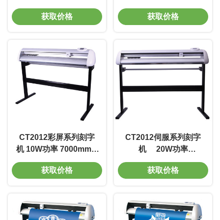
宽0.01m 质量好 电光转
7000mm/s 重复精度
获取价格
获取价格
换率高 模板B
0.002mm 免维护
CT2012彩屏系列刻字
CT2012伺服系列刻字
机 10W功率 7000mm/s
机 20W功率
重复精度0.002mm 免维
7000mm/s 线宽0.01m
获取价格
获取价格
护 模板C
质量好 电光转换率高