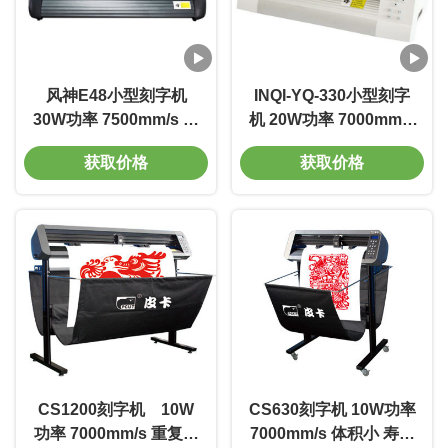
风神E48小型刻字机
INQI-YQ-330小型刻字
30W功率 7500mm/s 标
机 20W功率 7000mm/s
深刻度0.01-0.5mm 电
线宽0.01m 质量好 电光
获取价格
获取价格
压220V 质量好
转换率高
CS1200刻字机 10W
CS630刻字机 10W功率
功率 7000mm/s 重复精
7000mm/s 体积小 寿命