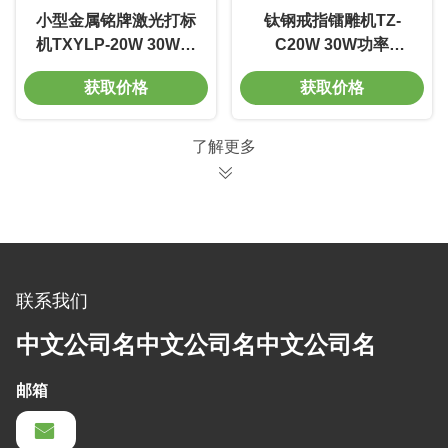
小型金属铭牌激光打标
钛钢戒指镭雕机TZ-
机TXYLP-20W 30W功
C20W 30W功率
率 7500mm/s 标深刻度
7500mm/s 标深刻度
获取价格
获取价格
0.01-0.5mm 电压220V
0.01-0.5mm 电压220V
寿命长
寿命长
了解更多
联系我们
中文公司名中文公司名中文公司名
邮箱