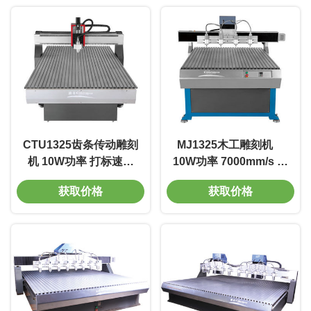
CTU1325齿条传动雕刻
MJ1325木工雕刻机
机 10W功率 打标速度
10W功率 7000mm/s 重
7000mm/s 线宽0.01m
复精度0.002mm 免维护
获取价格
获取价格
操作简单