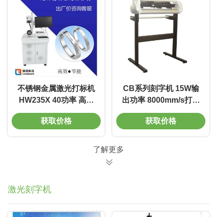
不锈钢金属激光打标机
CB系列刻字机 15W输
HW235X 40功率 高性
出功率 8000mm/s打标
能 低消耗 环保
速度 重复精度0.02mm
获取价格
获取价格
材质优秀耐用
了解更多
激光刻字机