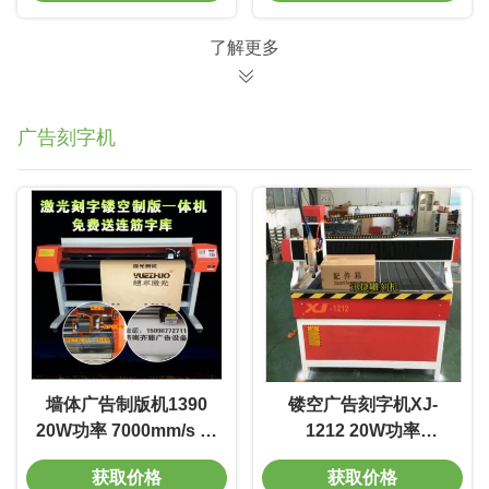
了解更多
广告刻字机
墙体广告制版机1390
镂空广告刻字机XJ-
20W功率 7000mm/s 线
1212 20W功率
宽0.01m 质量好 电光转
7000mm/s 线宽0.01m
获取价格
获取价格
换率高
质量好 电光转换率高