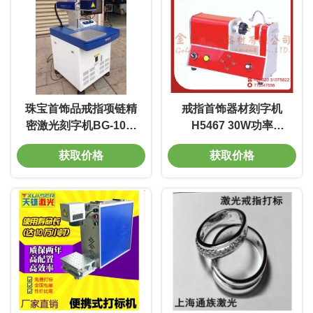
珠宝首饰品戒指项链精
戒指首饰器材刻字机
密激光刻字机BG-10W
H5467 30W功率
20W功率 7000mm/s 线
7500mm/s 标深刻度
获取价格
获取价格
宽0.01m 质量好 电光转
0.01-0.5mm 电压220V
换率高
寿命长