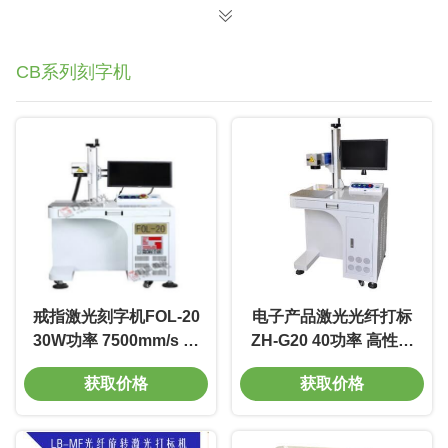
CB系列刻字机
戒指激光刻字机FOL-20
电子产品激光光纤打标
30W功率 7500mm/s 标
ZH-G20 40功率 高性能
深刻度0.01-0.5mm 电
低消耗 环保
获取价格
获取价格
压220V 寿命长 模板D