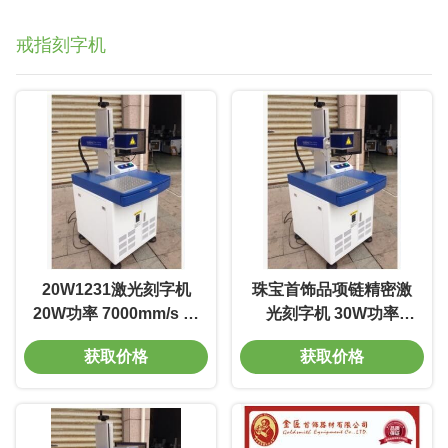
戒指刻字机
20W1231激光刻字机
珠宝首饰品项链精密激
20W功率 7000mm/s 线
光刻字机 30W功率
宽0.01m 质量好 电光转
7500mm/s 标深刻度
获取价格
获取价格
换率高
0.01-0.5mm 电压220V
寿命长