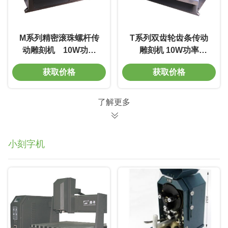
M系列精密滚珠螺杆传
T系列双齿轮齿条传动
动雕刻机 10W功率
雕刻机 10W功率
7000mm/s 重复精度
7000mm/s 重复精度
获取价格
获取价格
0.002mm 免维护
0.002mm 免维护
了解更多
小刻字机