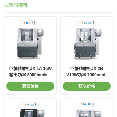
巨蟹精雕机
巨蟹精雕机JX-1A 15W
巨蟹精雕机JX-2B
输出功率 8000mm/s打
V10W功率 7000mm/s
标速度 重复精度
线宽0.02m 质量好 寿命
获取价格
获取价格
0.02mm 材质优秀耐用
长