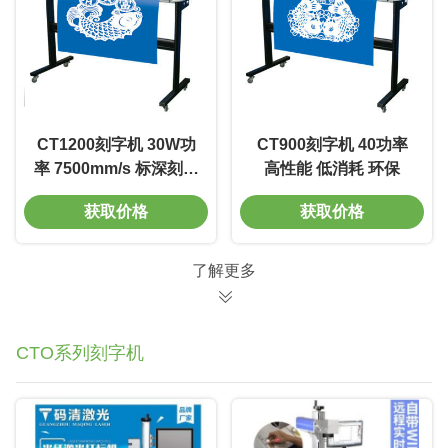
CT1200刻字机 30W功
CT900刻字机 40功率
率 7500mm/s 标深刻度
高性能 低消耗 环保
0.01-0.5mm 电压220V
获取价格
获取价格
寿命长
了解更多
CTO系列刻字机