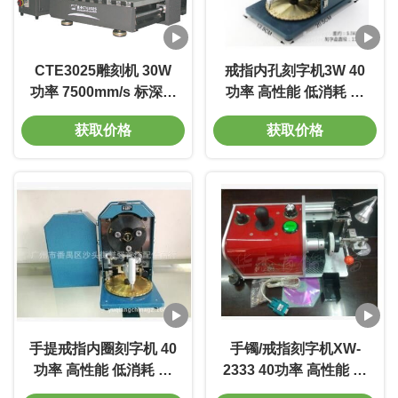
CTE3025雕刻机 30W
戒指内孔刻字机3W 40
功率 7500mm/s 标深刻
功率 高性能 低消耗 环
度0.01-0.5mm 电压
保
获取价格
获取价格
220V 寿命长 模板D
手提戒指内圈刻字机 40
手镯/戒指刻字机XW-
功率 高性能 低消耗 环
2333 40功率 高性能 低
保
消耗 环保