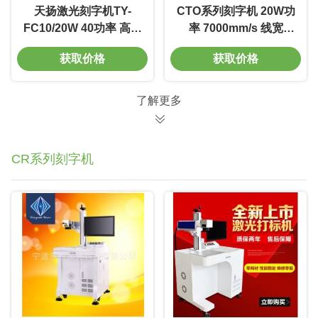
天扬激光刻字机TY-
CTO系列刻字机 20W功
FC10/20W 40功率 高性
率 7000mm/s 线宽
能 低消耗 环保
0.01m 质量好 电光转换
获取价格
获取价格
率高
了解更多
CR系列刻字机