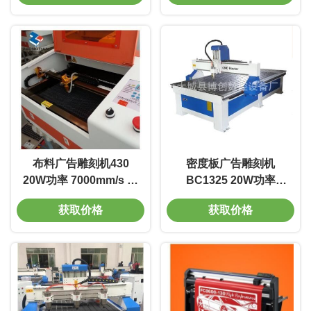
布料广告雕刻机430
密度板广告雕刻机
20W功率 7000mm/s 线
BC1325 20W功率
宽0.01m 质量好 电光转
7000mm/s 线宽0.01m
获取价格
获取价格
换率高
质量好 电光转换率高