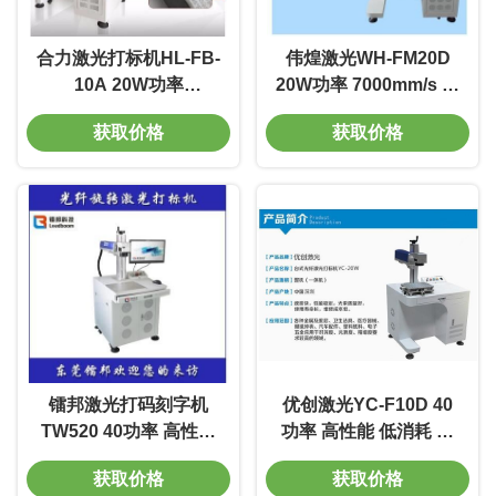
合力激光打标机HL-FB-
伟煌激光WH-FM20D
10A 20W功率
20W功率 7000mm/s 线
7000mm/s 线宽0.01m
宽0.01m 质量好 电光转
获取价格
获取价格
质量好 电光转换率高
换率高
镭邦激光打码刻字机
优创激光YC-F10D 40
TW520 40功率 高性能
功率 高性能 低消耗 环
低消耗 环保
保
获取价格
获取价格