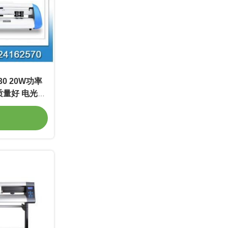
0 20W功率
m 质量好 电光转