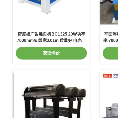
密度板广告雕刻机BC1325 20W功率
平面浮雕
7000mm/s 线宽0.01m 质量好 电光转
率 700
换率高
获取询价