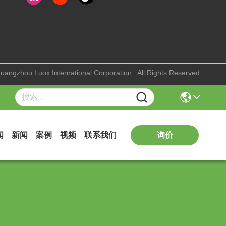
uangzhou Luox International Corporation . All Rights Reserved.
询价
闻
新闻
案例
视频
联系我们