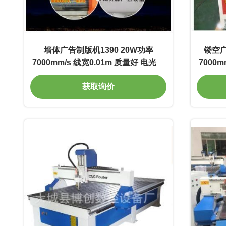
墙体广告制版机1390 20W功率
镂空广
7000mm/s 线宽0.01m 质量好 电光转
7000
换率高
获取询价