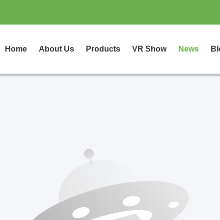
Home
About Us
Products
VR Show
News
Bl