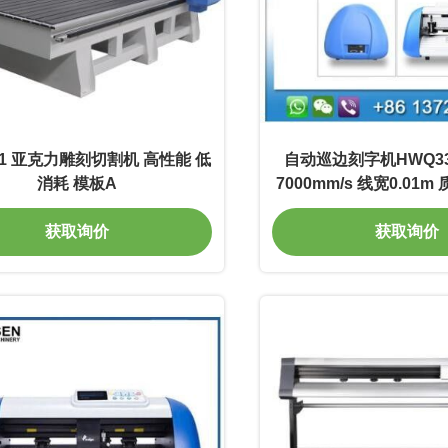
871 亚克力雕刻切割机 高性能 低
自动巡边刻字机HWQ33
消耗 模板A
7000mm/s 线宽0.01
换率高
获取询价
获取询价