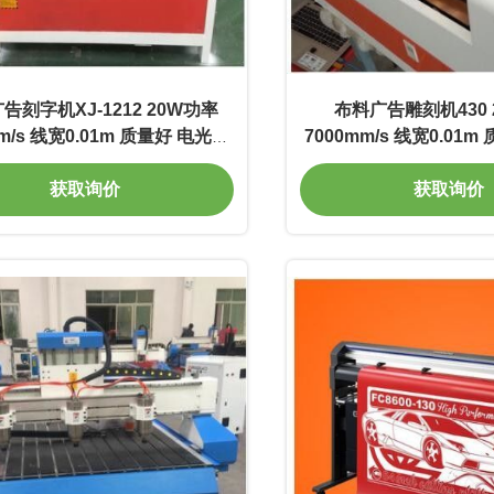
告刻字机XJ-1212 20W功率
布料广告雕刻机430 
mm/s 线宽0.01m 质量好 电光转
7000mm/s 线宽0.01
换率高
换率高
获取询价
获取询价