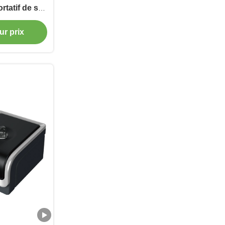
rtatif de sac
e papier
ur prix
m