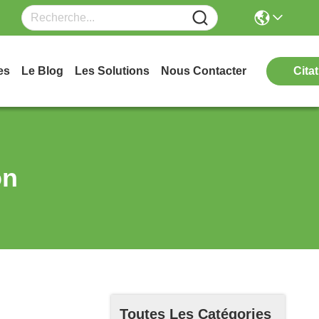
es
Le Blog
Les Solutions
Nous Contacter
Cita
on
Toutes Les Catégories