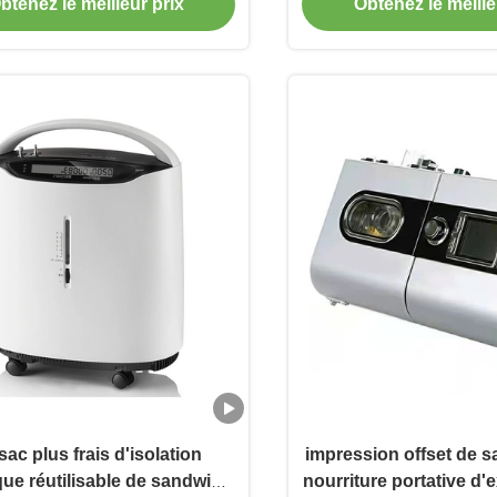
btenez le meilleur prix
Obtenez le meille
corps
sac plus frais d'isolation
impression offset de s
ue réutilisable de sandwich
nourriture portative d'e