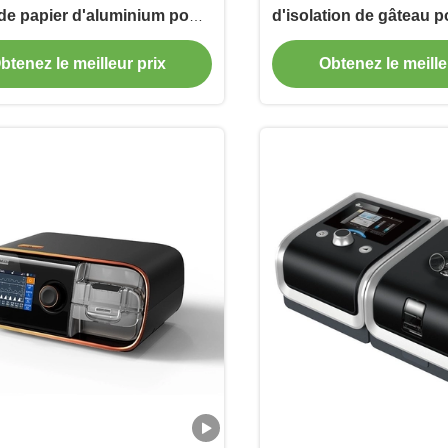
e papier d'aluminium pour
d'isolation de gâteau po
l'épicerie
de refroidisseur d
btenez le meilleur prix
Obtenez le meille
d'aluminiu