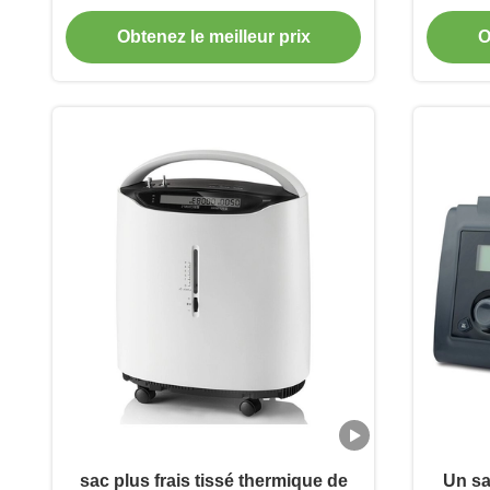
pizza de sac d'isolation thermique
po
Obtenez le meilleur prix
O
portative
sac plus frais tissé thermique de
Un sac