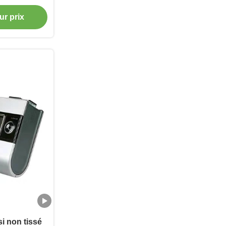
m
ur prix
i non tissé