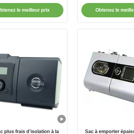
ur le fruit d'hamburger
58x38x35c
btenez le meilleur prix
Obtenez le meille
 plus frais d'isolation à la
Sac à emporter épaiss