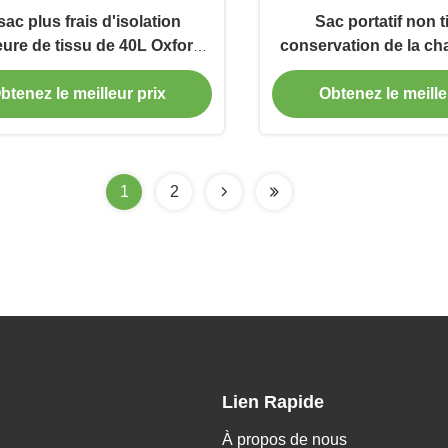
sac plus frais d'isolation
Sac portatif non t
eure de tissu de 40L Oxford
conservation de la ch
méabilisent l'envergure de
thermique à emporter
btenez le meilleur prix
Obtenez le meille
Houlder
d'aluminiu
1
2
Lien Rapide
À propos de nous