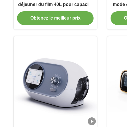
déjeuner du film 40L pour capacité
mode d
froide de conservation de la
Obtenez le meilleur prix
O
chaleur la grande