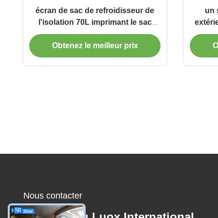
écran de sac de refroidisseur de
un 
l'isolation 70L imprimant le sac
extéri
thermique imperméable
imper
Obtenez le meilleur prix
O
Nous contacter
Guangzhou Luox International