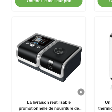
Obtenez le meilleur prix
O
conserver la nourriture froide
La livraison réutilisable
Un 
promotionnelle de nourriture de
thermiq