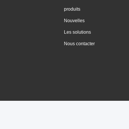
produits
Nouvelles
Les solutions
Nous contacter
alité Un sac plus frais d'isolation Le fournisseur. 2021-2026 Guangzhou