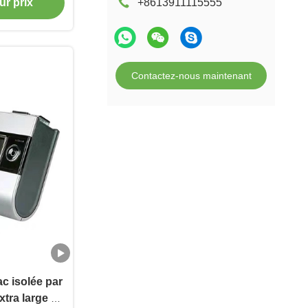
ur prix
+8613911115555
Contactez-nous maintenant
ac isolée par
xtra large de