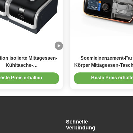
ion isolierte Mittagessen-
Soemleinenzement-Far
Kühltasche-
Körper Mittagessen-Tasch
smittellieferung AZO frei
Transferdruck
este Preis erhalten
Beste Preis erhalt
Schnelle
Verbindung