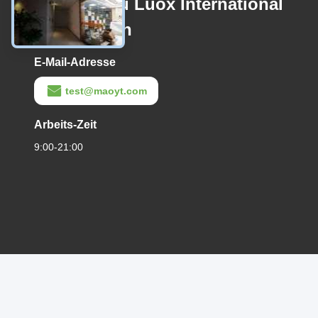
Guangzhou Luox International
Corporation
E-Mail-Adresse
test@maoyt.com
Arbeits-Zeit
9:00-21:00
Datenschutzrichtlinie
|
Sitemap
China gut Qualität 