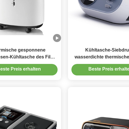
rmische gesponnene
Kühltasche-Siebdru
ssen-Kühltasche des Film-
wasserdichte thermisch
die Hitze-Bewahrungs-kalte
der Isolierungs-7
este Preis erhalten
Beste Preis erhalt
große Kapazität