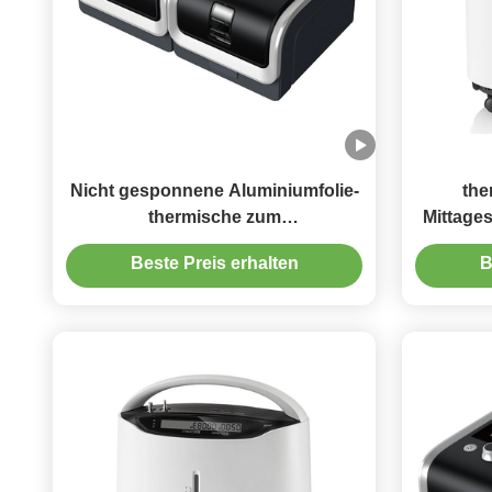
Nicht gesponnene Aluminiumfolie-
the
thermische zum
Mittage
Mitnehmentaschen-tragbare Hitze-
40L für 
Beste Preis erhalten
B
Bewahrungs-Tasche