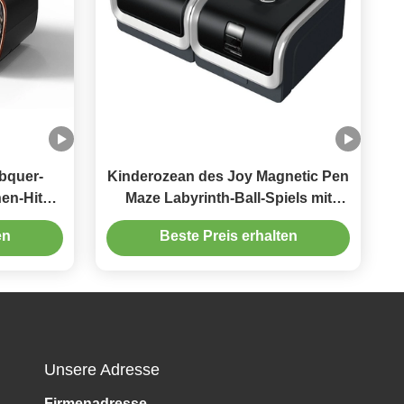
bquer-
Kinderozean des Joy Magnetic Pen
en-Hitze-
Maze Labyrinth-Ball-Spiels mit
Reißbreit
en
Beste Preis erhalten
Unsere Adresse
Firmenadresse