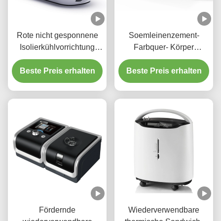
Rote nicht gesponnene
Soemleinenzement-
Isolierkühlvorrichtung
Farbquer- Körper
Tote Bag For Storage
Mittagessen-Taschen-
Beste Preis erhalten
Rosh Eco
Beste Preis erhalten
Hitze-Transferdruck
Fördernde
Wiederverwendbare