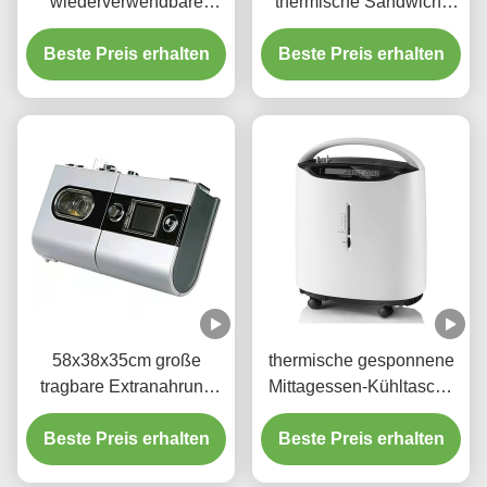
wiederverwendbare
thermische Sandwich-
Wärmedämmungs-
Isolierungs-Kühltasche
Beste Preis erhalten
Taschen-Pizza-
Beste Preis erhalten
für Burger-Frucht
Nahrungsmittellieferung
tragbar
58x38x35cm große
thermische gesponnene
tragbare Extranahrung
Mittagessen-Kühltasche
isolierte Taschen-
des Film-40L für die
Beste Preis erhalten
Offsetdruck
Hitze-Bewahrungs-kalte
Beste Preis erhalten
große Kapazität