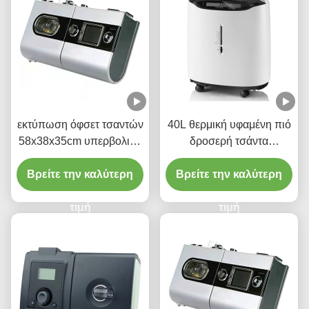
εκτύπωση όφσετ τσαντών
40L θερμική υφαμένη πιό
58x38x35cm υπερβολικά
δροσερή τσάντα
μεγάλη φορητή μονωμένη
μεσημεριανού γεύματος
Βρείτε την καλύτερη
τρόφιμα
Βρείτε την καλύτερη
ταινιών για την κρύα
μεγάλη περιεκτικότητα
τιμή
συντήρησης θερμότητας
τιμή