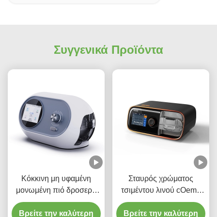
Συγγενικά Προϊόντα
Κόκκινη μη υφαμένη
Σταυρός χρώματος
μονωμένη πιό δροσερή
τσιμέντου λινού cOem -
Tote Rosh τσάντα Eco για
εκτύπωση μεταφοράς
Βρείτε την καλύτερη
την αποθήκευση
Βρείτε την καλύτερη
θερμότητας τσαντών