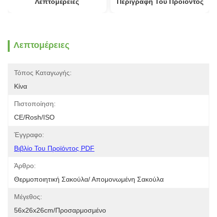
Λεπτομέρειες
Περιγραφή Του Προϊόντος
Λεπτομέρειες
Τόπος Καταγωγής:
Κίνα
Πιστοποίηση:
CE/Rosh/ISO
Έγγραφο:
Βιβλίο Του Προϊόντος PDF
Άρθρο:
Θερμοποιητική Σακούλα/ Απομονωμένη Σακούλα
Μέγεθος:
56x26x26cm/προσαρμοσμένο