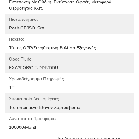
Εκτύπωση Με Οθόνη, Εκτύπωση Οφσέτ, Μεταφορά 
Θερμότητας Κλπ.
Πιστοποιητικό:
Rosh/CE/ISO Κλπ.
Πακέτο:
Τύπος OPP/Συνηθισμένη Βαλίτσα Εξαγωγής
Όρος Τιμής:
EXW/FOB/CIF/DDP/DDU
Χρονοδιάγραμμα Πληρωμής:
ΤΤ
Συσκευασία Λεπτομέρειες:
Τυποποιημένο Εξάγον Χαρτοκιβώτιο
Δυνατότητα Προσφοράς:
100000/month
Πιό δροσερή τσάντα μόνωσης 