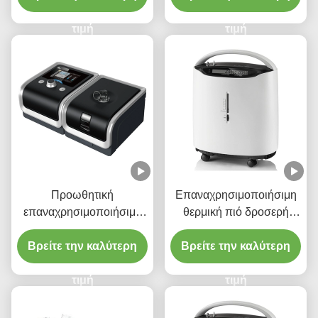
μεσημεριανού γεύματος
τιμή
σωμάτων
τιμή
Προωθητική
Επαναχρησιμοποιήσιμη
επαναχρησιμοποιήσιμη
θερμική πιό δροσερή
παράδοση τροφίμων
τσάντα μόνωσης
πιτσών τσαντών θερμικής
Βρείτε την καλύτερη
σάντουιτς για Burger τα
Βρείτε την καλύτερη
μόνωσης φορητή
φρούτα
τιμή
τιμή