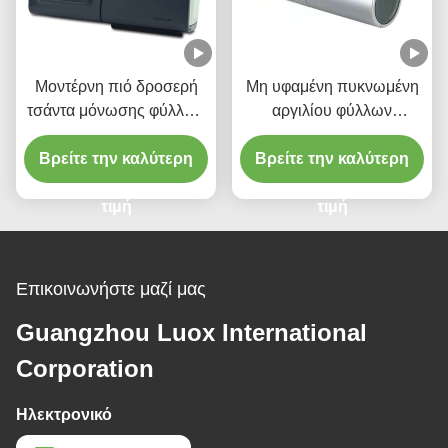
Μοντέρνη πιό δροσερή
Μη υφαμένη πυκνωμένη
τσάντα μόνωσης φύλλων
αργιλίου φύλλων
αλουμινίου αργιλίου για
αλουμινίου πιό δροσερή
Βρείτε την καλύτερη
το παντοπωλείο
τσαντών φορητή τσάντα
Βρείτε την καλύτερη
μόνωσης κέικ
τιμή
take-$l*away
τιμή
Επικοινωνήστε μαζί μας
Guangzhou Luox International
Corporation
Ηλεκτρονικό