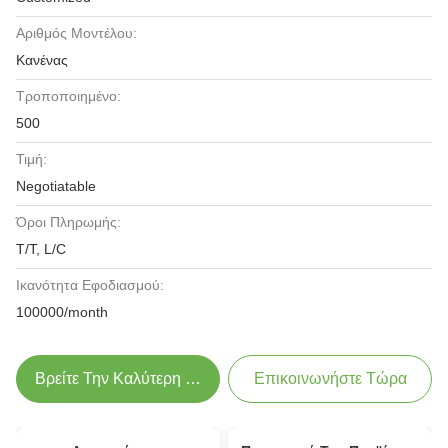
Αριθμός Μοντέλου:
Κανένας
Τροποποιημένο:
500
Τιμή:
Negotiatable
Όροι Πληρωμής:
T/T, L/C
Ικανότητα Εφοδιασμού:
100000/month
Βρείτε Την Καλύτερη Τιμή
Επικοινωνήστε Τώρα