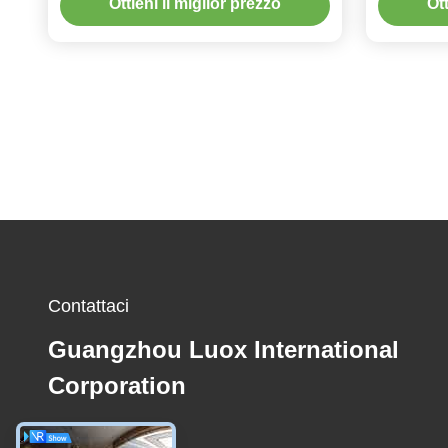
Ottieni il miglior prezzo
Ott
anni su
Contattaci
Guangzhou Luox International
Corporation
E-mail