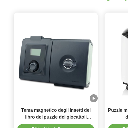
Tema magnetico degli insetti del
Puzzle ma
libro del puzzle dei giocattoli
d
educativi per le età dei bambini 3