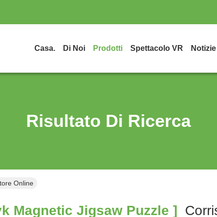
Casa.
Di Noi
Prodotti
Spettacolo VR
Notizie
Risultato Di Ricerca
tore Online
 Magnetic Jigsaw Puzzle ]
Corr