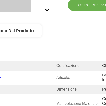
Ottieni Il Miglior
ione Del Prodotto
Certificazione:
C
Bo
F
Articolo:
Iu
Dimensione:
Pe
Co
Manipolazione Materiale:
Co