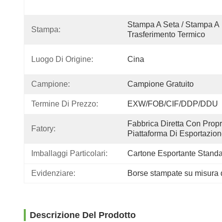
Stampa A Seta / Stampa A 
Stampa:
Trasferimento Termico
Luogo Di Origine:
Cina
Campione:
Campione Gratuito
Termine Di Prezzo:
EXW/FOB/CIF/DDP/DDU
Fabbrica Diretta Con Propri
Fatory:
Piattaforma Di Esportazio
Imballaggi Particolari:
Cartone Esportante Stand
Evidenziare:
Borse stampate su misura d
Descrizione Del Prodotto