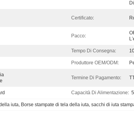
Di
Certificato:
R
OP
Pacco:
L'
Tempo Di Consegna:
10
Produttore OEM/ODM:
Pe
a 
Termine Di Pagamento:
T
ne
ard
Capacità Di Alimentazione:
5
ella iuta
, 
Borse stampate di tela della iuta
, 
sacchi di iuta stamp