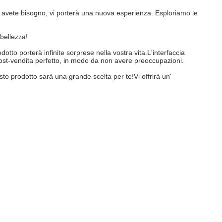
i avete bisogno, vi porterà una nuova esperienza. Esploriamo le
bellezza!
tto porterà infinite sorprese nella vostra vita.L'interfaccia
o post-vendita perfetto, in modo da non avere preoccupazioni.
to prodotto sarà una grande scelta per te!Vi offrirà un'