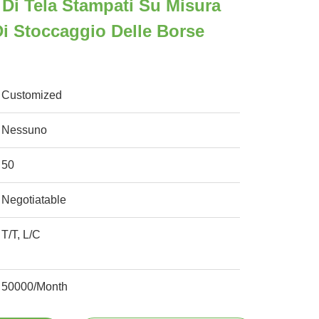
 Di Tela Stampati Su Misura
i Stoccaggio Delle Borse
Customized
Nessuno
50
Negotiatable
T/T, L/C
50000/Month