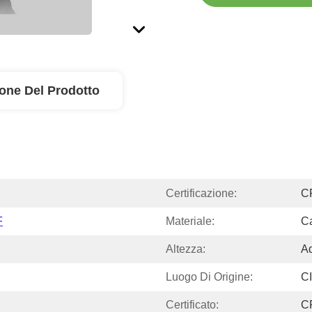
ione Del Prodotto
Certificazione:
C
F
Materiale:
Ca
Altezza:
Ad
Luogo Di Origine:
C
Certificato:
C