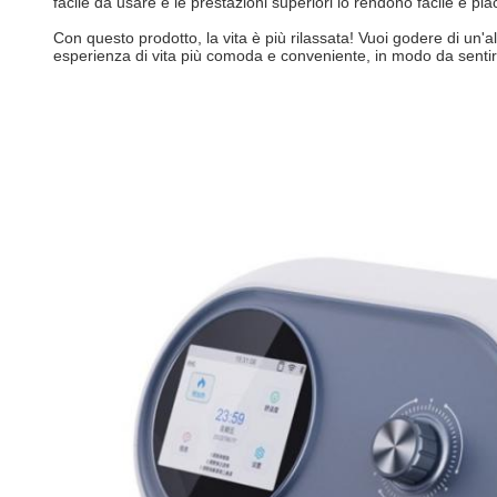
facile da usare e le prestazioni superiori lo rendono facile e p
Con questo prodotto, la vita è più rilassata! Vuoi godere di un'
esperienza di vita più comoda e conveniente, in modo da sentirs