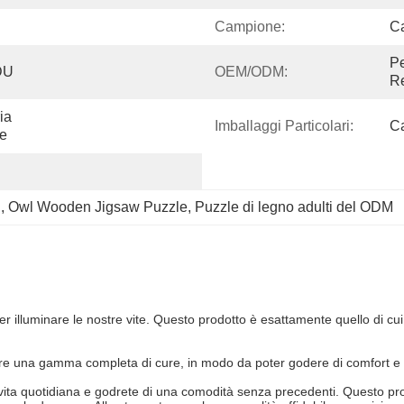
Campione:
Ca
Pe
DU
OEM/ODM:
Re
a 
Imballaggi Particolari:
C
ne
i
, 
Owl Wooden Jigsaw Puzzle
, 
Puzzle di legno adulti del ODM
r illuminare le nostre vite. Questo prodotto è esattamente quello di cu
offre una gamma completa di cure, in modo da poter godere di comfort e 
vita quotidiana e godrete di una comodità senza precedenti. Questo prodo