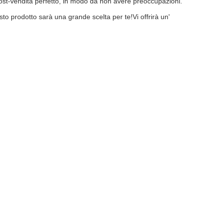
o post-vendita perfetto, in modo da non avere preoccupazioni.
to prodotto sarà una grande scelta per te!Vi offrirà un'