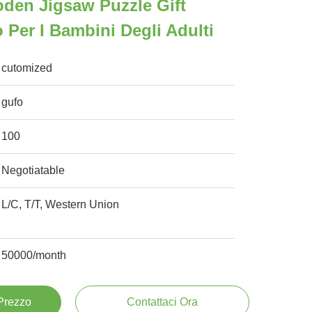
en Jigsaw Puzzle Gift
 Per I Bambini Degli Adulti
cutomized
gufo
100
Negotiatable
L/C, T/T, Western Union
50000/month
 Prezzo
Contattaci Ora