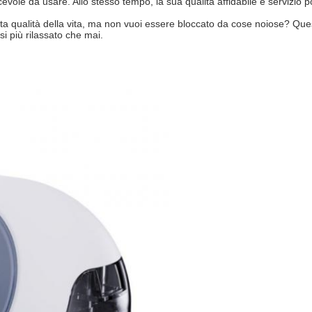
iacevole da usare. Allo stesso tempo, la sua qualità affidabile e servizi
alta qualità della vita, ma non vuoi essere bloccato da cose noiose? Ques
i più rilassato che mai.