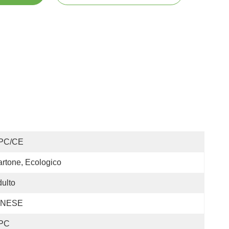
PC/CE
rtone, Ecologico
ulto
INESE
PC