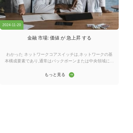
2024-11-20
金融 市場: 価値 が 急上昇 する
わかった ネットワークコアスイッチは,ネットワークの基
本構成要素であり,通常はバックボーンまたは中央領域に位
置する.高容量のデータ転送を担当し,ネットワークの円滑
な運用を確保する上で重要な役割を果たしますワイダーコ
もっと見る
アスイッチは,ワイドエリアネットワーク (WAN) またはイ
ンターネットへのゲートウェイとして機能し,ルーターを通
じてサーバー,インターネットサービスプロバイダー (ISP)
との接続を容易にする.そして他のスイッチの合計効率的に
転送されるトラフィックを処理するには,コアレイヤスイッ
チは大きなパワーと容量を持つ必要があります. そのため,
迅速で完全な管理スイッチであることが重要です. ...