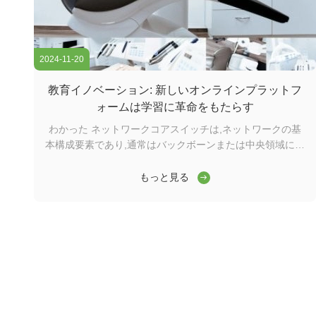
2024-11-20
教育イノベーション: 新しいオンラインプラットフ
ォームは学習に革命をもたらす
わかった ネットワークコアスイッチは,ネットワークの基
本構成要素であり,通常はバックボーンまたは中央領域に位
置する.高容量のデータ転送を担当し,ネットワークの円滑
な運用を確保する上で重要な役割を果たしますワイダーコ
もっと見る
アスイッチは,ワイドエリアネットワーク (WAN) またはイ
ンターネットへのゲートウェイとして機能し,ルーターを通
じてサーバー,インターネットサービスプロバイダー (ISP)
との接続を容易にする.そして他のスイッチの合計効率的に
転送されるトラフィックを処理するには,コアレイヤスイッ
チは大きなパワーと容量を持つ必要があります. そのため,
迅速で完全な管理スイッチであることが重要です. ...