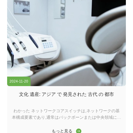
2024-11-20
文化 遺産: アジア で 発見された 古代 の 都市
わかった ネットワークコアスイッチは,ネットワークの基
本構成要素であり,通常はバックボーンまたは中央領域に位
置する.高容量のデータ転送を担当し,ネットワークの円滑
な運用を確保する上で重要な役割を果たしますワイダーコ
もっと見る