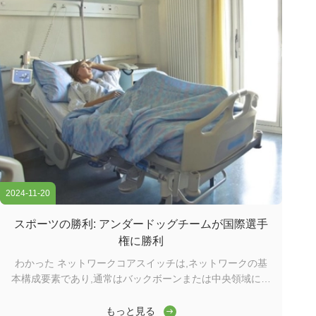
2024-11-20
スポーツの勝利: アンダードッグチームが国際選手
権に勝利
わかった ネットワークコアスイッチは,ネットワークの基
本構成要素であり,通常はバックボーンまたは中央領域に位
置する.高容量のデータ転送を担当し,ネットワークの円滑
な運用を確保する上で重要な役割を果たしますワイダーコ
もっと見る