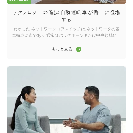
テクノロジー の 進歩: 自動 運転 車 が 路上 に 登場
する
わかった ネットワークコアスイッチは,ネットワークの基
本構成要素であり,通常はバックボーンまたは中央領域に位
置する.高容量のデータ転送を担当し,ネットワークの円滑
な運用を確保する上で重要な役割を果たしますワイダーコ
もっと見る
アスイッチは,ワイドエリアネットワーク (WAN) またはイ
ンターネットへのゲートウェイとして機能し,ルーターを通
じてサーバー,インターネットサービスプロバイダー (ISP)
との接続を容易にする.そして他のスイッチの合計効率的に
転送されるトラフィックを処理するには,コアレイヤスイッ
チは大きなパワーと容量を持つ必要があります. そのため,
迅速で完全な管理スイッチであることが重要です. ...