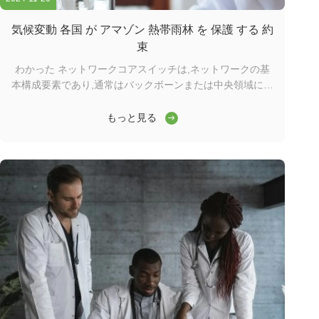
気候変動 各国 が アマゾン 熱帯雨林 を 保護 する 約
束
わかった ネットワークコアスイッチは,ネットワークの基
本構成要素であり,通常はバックボーンまたは中央領域に位
置する.高容量のデータ転送を担当し,ネットワークの円滑
な運用を確保する上で重要な役割を果たしますワイダーコ
もっと見る
アスイッチは,ワイドエリアネットワーク (WAN) またはイ
ンターネットへのゲートウェイとして機能し,ルーターを通
じてサーバー,インターネットサービスプロバイダー (ISP)
との接続を容易にする.そして他のスイッチの合計効率的に
転送されるトラフィックを処理するには,コアレイヤスイッ
チは大きなパワーと容量を持つ必要があります. そのため,
迅速で完全な管理スイッチであることが重要です. ...