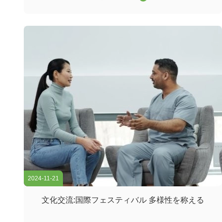
アスイッチは,ワイドエリアネットワーク (WAN) またはイ
ンターネットへのゲートウェイとして機能し,ルーターを通
じてサーバー,インターネットサービスプロバイダー (ISP)
との接続を容易にする.そして他のスイッチの合計効率的に
転送されるトラフィックを処理するには,コアレイヤスイッ
チは大きなパワーと容量を持つ必要があります. そのため,
迅速で完全な管理スイッチであることが重要です. ...
2024-11-21
文化交流:国際フェスティバル 多様性を称える