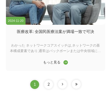
2024-11-20
医療改革: 全国民医療法案が満場一致で可決
わかった ネットワークコアスイッチは,ネットワークの基
本構成要素であり,通常はバックボーンまたは中央領域に位
置する.高容量のデータ転送を担当し,ネットワークの円滑
な運用を確保する上で重要な役割を果たしますワイダーコ
もっと見る
アスイッチは,ワイドエリアネットワーク (WAN) またはイ
ンターネットへのゲートウェイとして機能し,ルーターを通
じてサーバー,インターネットサービスプロバイダー (ISP)
との接続を容易にする.そして他のスイッチの合計効率的に
1
2
転送されるトラフィックを処理するには,コアレイヤスイッ
チは大きなパワーと容量を持つ必要があります. そのため,
迅速で完全な管理スイッチであることが重要です. ...