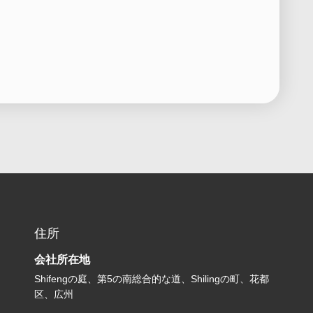
住所
会社所在地
Shifengの庭、第5の南総合的な道、Shilingの町、花都
区、広州