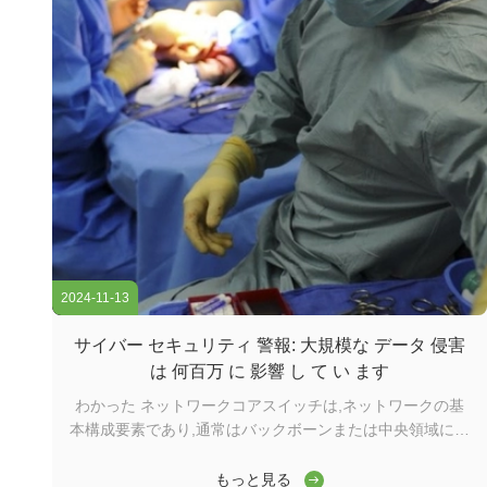
2024-11-13
サイバー セキュリティ 警報: 大規模な データ 侵害
は 何百万 に 影響 し て い ます
わかった ネットワークコアスイッチは,ネットワークの基
本構成要素であり,通常はバックボーンまたは中央領域に位
置する.高容量のデータ転送を担当し,ネットワークの円滑
な運用を確保する上で重要な役割を果たしますワイダーコ
もっと見る