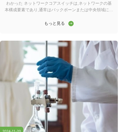
わかった ネットワークコアスイッチは,ネットワークの基
本構成要素であり,通常はバックボーンまたは中央領域に位
置する.高容量のデータ転送を担当し,ネットワークの円滑
な運用を確保する上で重要な役割を果たしますワイダーコ
もっと見る
アスイッチは,ワイドエリアネットワーク (WAN) またはイ
ンターネットへのゲートウェイとして機能し,ルーターを通
じてサーバー,インターネットサービスプロバイダー (ISP)
との接続を容易にする.そして他のスイッチの合計効率的に
転送されるトラフィックを処理するには,コアレイヤスイッ
チは大きなパワーと容量を持つ必要があります. そのため,
迅速で完全な管理スイッチであることが重要です. ...
2024-11-20