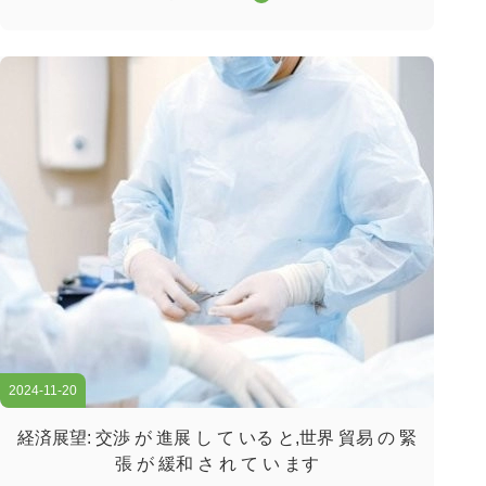
アスイッチは,ワイドエリアネットワーク (WAN) またはイ
ンターネットへのゲートウェイとして機能し,ルーターを通
じてサーバー,インターネットサービスプロバイダー (ISP)
との接続を容易にする.そして他のスイッチの合計効率的に
転送されるトラフィックを処理するには,コアレイヤスイッ
チは大きなパワーと容量を持つ必要があります. そのため,
迅速で完全な管理スイッチであることが重要です. ...
2024-11-20
経済展望: 交渉 が 進展 し て いる と,世界 貿易 の 緊
張 が 緩和 さ れ て い ます