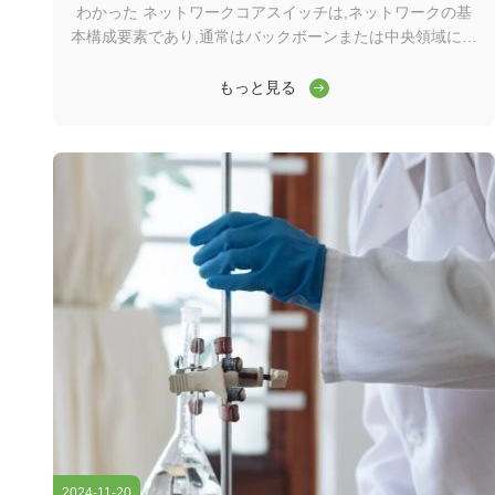
わかった ネットワークコアスイッチは,ネットワークの基
本構成要素であり,通常はバックボーンまたは中央領域に位
置する.高容量のデータ転送を担当し,ネットワークの円滑
な運用を確保する上で重要な役割を果たしますワイダーコ
もっと見る
アスイッチは,ワイドエリアネットワーク (WAN) またはイ
ンターネットへのゲートウェイとして機能し,ルーターを通
じてサーバー,インターネットサービスプロバイダー (ISP)
との接続を容易にする.そして他のスイッチの合計効率的に
転送されるトラフィックを処理するには,コアレイヤスイッ
チは大きなパワーと容量を持つ必要があります. そのため,
迅速で完全な管理スイッチであることが重要です. ...
2024-11-20