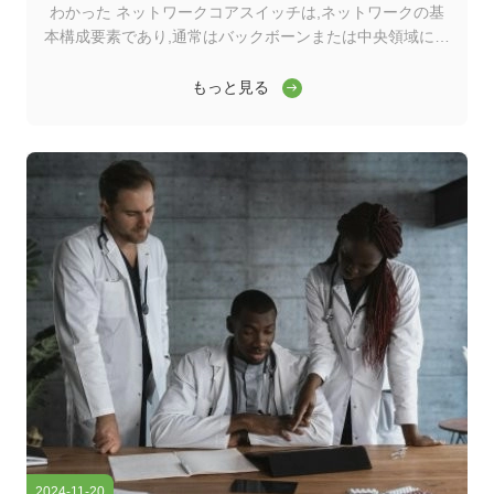
わかった ネットワークコアスイッチは,ネットワークの基
本構成要素であり,通常はバックボーンまたは中央領域に位
置する.高容量のデータ転送を担当し,ネットワークの円滑
な運用を確保する上で重要な役割を果たしますワイダーコ
もっと見る
アスイッチは,ワイドエリアネットワーク (WAN) またはイ
ンターネットへのゲートウェイとして機能し,ルーターを通
じてサーバー,インターネットサービスプロバイダー (ISP)
との接続を容易にする.そして他のスイッチの合計効率的に
転送されるトラフィックを処理するには,コアレイヤスイッ
チは大きなパワーと容量を持つ必要があります. そのため,
迅速で完全な管理スイッチであることが重要です. ...
2024-11-20