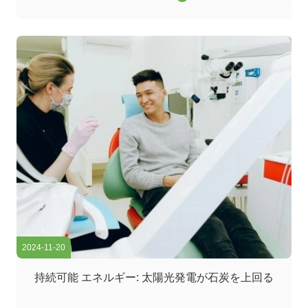
アスイッチは,ワイドエリアネットワーク (WAN) またはイ
ンターネットへのゲートウェイとして機能し,ルーターを通
じてサーバー,インターネットサービスプロバイダー (ISP)
との接続を容易にする.そして他のスイッチの合計効率的に
転送されるトラフィックを処理するには,コアレイヤスイッ
チは大きなパワーと容量を持つ必要があります. そのため,
迅速で完全な管理スイッチであることが重要です. ...
2024-11-20
持続可能 エネルギー: 太陽光発電が石炭を上回る