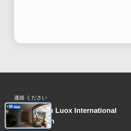
連絡 ください
Guangzhou Luox International
Corporation