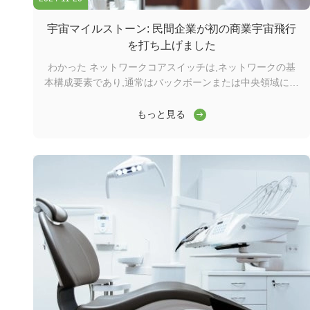
宇宙マイルストーン: 民間企業が初の商業宇宙飛行
を打ち上げました
わかった ネットワークコアスイッチは,ネットワークの基
本構成要素であり,通常はバックボーンまたは中央領域に位
置する.高容量のデータ転送を担当し,ネットワークの円滑
な運用を確保する上で重要な役割を果たしますワイダーコ
もっと見る
アスイッチは,ワイドエリアネットワーク (WAN) またはイ
ンターネットへのゲートウェイとして機能し,ルーターを通
じてサーバー,インターネットサービスプロバイダー (ISP)
との接続を容易にする.そして他のスイッチの合計効率的に
転送されるトラフィックを処理するには,コアレイヤスイッ
チは大きなパワーと容量を持つ必要があります. そのため,
迅速で完全な管理スイッチであることが重要です. ...