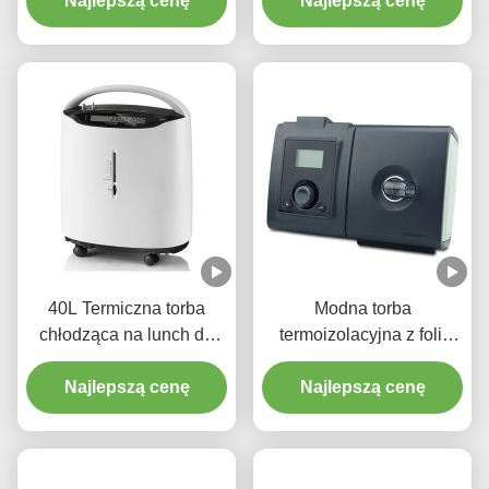
Przenośna dostawa
Najlepszą cenę
Najlepszą cenę
Druk offsetowy
żywności do pizzy
40L Termiczna torba
Modna torba
chłodząca na lunch do
termoizolacyjna z folii
przechowywania ciepła
aluminiowej na artykuły
na zimno o dużej
Najlepszą cenę
Najlepszą cenę
spożywcze
pojemności