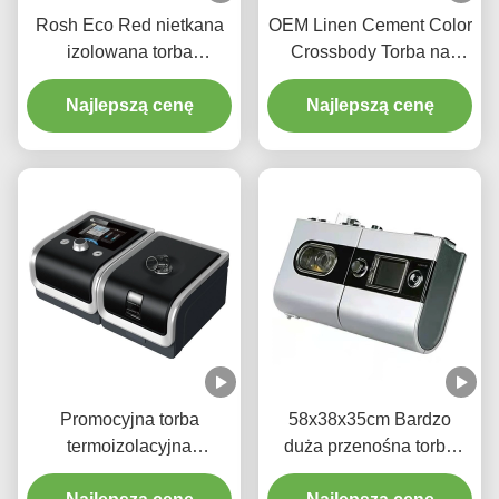
Rosh Eco Red nietkana
OEM Linen Cement Color
izolowana torba
Crossbody Torba na
termoizolacyjna do
lunch Druk
przechowywania
Najlepszą cenę
termotransferowy
Najlepszą cenę
Promocyjna torba
58x38x35cm Bardzo
termoizolacyjna
duża przenośna torba
wielokrotnego użytku
izolowana na żywność