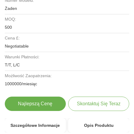
Numer Modelu:
Żaden
MOQ:
500
Cena £:
Negotiatable
Warunki Płatności:
T/T, L/C
Możliwość Zaopatrzenia:
1000000/miesiąc
Najlepszą Cenę
Skontaktuj Się Teraz
Szczegółowe Informacje
Opis Produktu