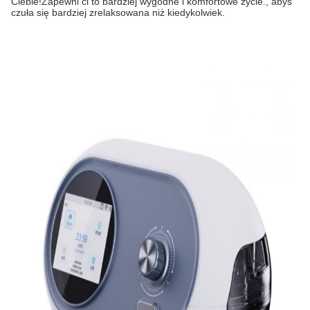
Ciebie!Zapewni ci to bardziej wygodne i komfortowe życie., abyś
czuła się bardziej zrelaksowana niż kiedykolwiek.