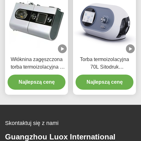
Włóknina zagęszczona
Torba termoizolacyjna
torba termoizolacyjna z
70L Sitodruk
folii aluminiowej
Wodoodporna torba
Przenośna torba
Najlepszą cenę
Najlepszą cenę
termiczna
izolacyjna do ciasta na
wynos
Skontaktuj się z nami
Guangzhou Luox International