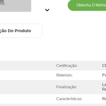
Obtenha O Melho
ção Do Produto
Certificação:
C
Materiais:
Pa
La
Finalização:
Re
Características:
Re