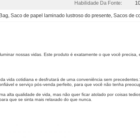
Habilidade Da Fonte:
10
 Bag
, 
Saco de papel laminado lustroso do presente
, 
Sacos de co
inar nossas vidas. Este produto é exatamente o que você precisa, el
 da vida cotidiana e desfrutará de uma conveniência sem precedentes.
nfiável e serviço pós-venda perfeito, para que você não tenha preocu
ma alta qualidade de vida, mas não quer ficar atolado por coisas tedi
para que se sinta mais relaxado do que nunca.