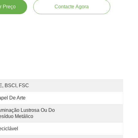
r Preço
Contacte Agora
E, BSCI, FSC
pel De Arte
minação Lustrosa Ou Do 
síduo Metálico
ciclável