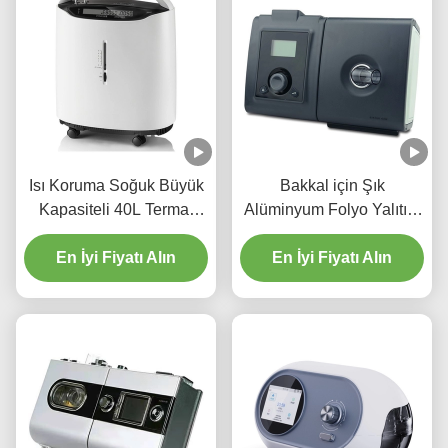
Isı Koruma Soğuk Büyük
Bakkal için Şık
Kapasiteli 40L Termal
Alüminyum Folyo Yalıtım
Dokuma Film Öğle
Soğutucu Çanta
Yemeği Soğutucu Çanta
En İyi Fiyatı Alın
En İyi Fiyatı Alın