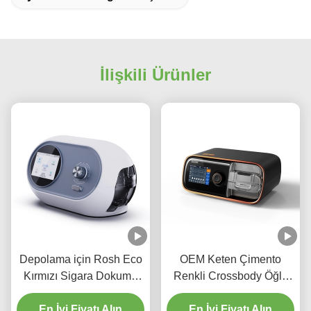
İlişkili Ürünler
Depolama için Rosh Eco
OEM Keten Çimento
Kırmızı Sigara Dokuma
Renkli Crossbody Öğle
İzoleli Soğutucu Tote
Yemeği Çantası Isı
En İyi Fiyatı Alın
Çanta
En İyi Fiyatı Alın
Transfer Baskı