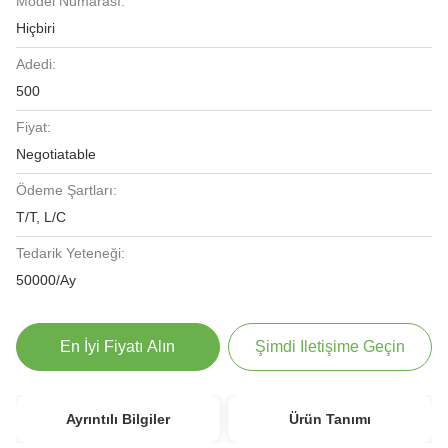
Model Numarası:
Hiçbiri
Adedi:
500
Fiyat:
Negotiatable
Ödeme Şartları:
T/T, L/C
Tedarik Yeteneği:
50000/Ay
En İyi Fiyatı Alın
Şimdi Iletişime Geçin
Ayrıntılı Bilgiler
Ürün Tanımı