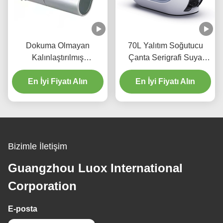
Dokuma Olmayan
70L Yalıtım Soğutucu
Kalınlaştırılmış
Çanta Serigrafi Suya
Alüminyum Folyo
Dayanıklı Termal Çanta
En İyi Fiyatı Alın
Soğutucu Çanta
En İyi Fiyatı Alın
Taşınabilir Kek Paket
Servis Yalıtım Çantası
Bizimle İletişim
Guangzhou Luox International
Corporation
E-posta