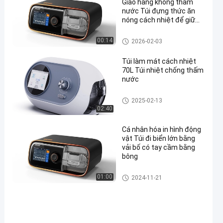
Giao hàng không thấm
nước Túi đựng thức ăn
nóng cách nhiệt để giữ
thức ăn lạnh
Túi làm mát cách nhiệt
00:14
2026-02-03
Túi làm mát cách nhiệt
70L Túi nhiệt chống thấm
nước
Túi làm mát cách nhiệt
2025-02-13
02:40
Cá nhân hóa in hình động
vật Túi đi biển lớn bằng
vải bố có tay cầm bằng
bông
Túi đay in
01:00
2024-11-21