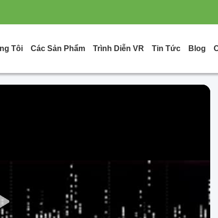
ng Tôi
Các Sản Phẩm
Trình Diễn VR
Tin Tức
Blog
C