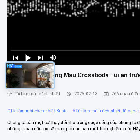
OEM Linen Xi măng Màu Crossbody Túi ăn trưa
Túi làm mát cách nhiệt
2025-02-13
266 quan điể
#
Túi làm mát cách nhiệt Bento
#
Túi làm mát cách nhiệt dã ngoại
Chúng ta cần một sự thay đổi nhỏ trong cuộc sống của chúng ta đ
những gì bạn cần, nó sẽ mang lại cho bạn một trải nghiệm mới. Hãy 