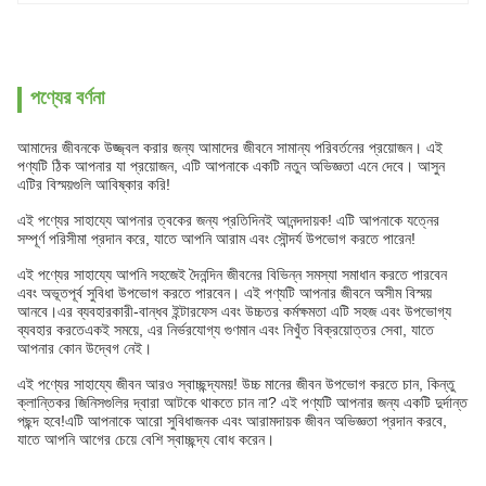
পণ্যের বর্ণনা
আমাদের জীবনকে উজ্জ্বল করার জন্য আমাদের জীবনে সামান্য পরিবর্তনের প্রয়োজন। এই
পণ্যটি ঠিক আপনার যা প্রয়োজন, এটি আপনাকে একটি নতুন অভিজ্ঞতা এনে দেবে। আসুন
এটির বিস্ময়গুলি আবিষ্কার করি!
এই পণ্যের সাহায্যে আপনার ত্বকের জন্য প্রতিদিনই আনন্দদায়ক! এটি আপনাকে যত্নের
সম্পূর্ণ পরিসীমা প্রদান করে, যাতে আপনি আরাম এবং সৌন্দর্য উপভোগ করতে পারেন!
এই পণ্যের সাহায্যে আপনি সহজেই দৈনন্দিন জীবনের বিভিন্ন সমস্যা সমাধান করতে পারবেন
এবং অভূতপূর্ব সুবিধা উপভোগ করতে পারবেন। এই পণ্যটি আপনার জীবনে অসীম বিস্ময়
আনবে।এর ব্যবহারকারী-বান্ধব ইন্টারফেস এবং উচ্চতর কর্মক্ষমতা এটি সহজ এবং উপভোগ্য
ব্যবহার করতেএকই সময়ে, এর নির্ভরযোগ্য গুণমান এবং নিখুঁত বিক্রয়োত্তর সেবা, যাতে
আপনার কোন উদ্বেগ নেই।
এই পণ্যের সাহায্যে জীবন আরও স্বাচ্ছন্দ্যময়! উচ্চ মানের জীবন উপভোগ করতে চান, কিন্তু
ক্লান্তিকর জিনিসগুলির দ্বারা আটকে থাকতে চান না? এই পণ্যটি আপনার জন্য একটি দুর্দান্ত
পছন্দ হবে!এটি আপনাকে আরো সুবিধাজনক এবং আরামদায়ক জীবন অভিজ্ঞতা প্রদান করবে,
যাতে আপনি আগের চেয়ে বেশি স্বাচ্ছন্দ্য বোধ করেন।