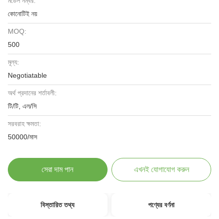
মডেল নম্বর:
কোনোটিই নয়
MOQ:
500
মূল্য:
Negotiatable
অর্থ প্রদানের শর্তাবলী:
টি/টি, এল/সি
সরবরাহ ক্ষমতা:
50000/মাস
সেরা দাম পান
এখনই যোগাযোগ করুন
বিস্তারিত তথ্য
পণ্যের বর্ণনা