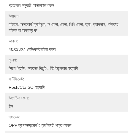
প্রয়োজন অনুযায়ী কাস্টমাইজ করুন
উপাদান:
বাইরের: অক্সফোর্ড ফ্যাব্রিক, অ বোনা, বোনা, পিপি বোনা, তুলা, ক্যানভাস, পলিস্টার, 
নাইলন বা অন্যান্য কা
আকার:
40X33X4 সেমি/কাস্টমাইজ করুন
মুদ্রণ:
স্ক্রিন প্রিন্টিং, অফসেট প্রিন্টিং, হিট ট্রান্সফার ইত্যাদি
সার্টিফিকেট:
Rosh/CE/ISO ইত্যাদি
উৎপত্তি স্থল:
চীন
প্যাকেজ:
OPP ব্যাগ/স্ট্যান্ডার্ড রপ্তানিকারী শক্ত কাগজ