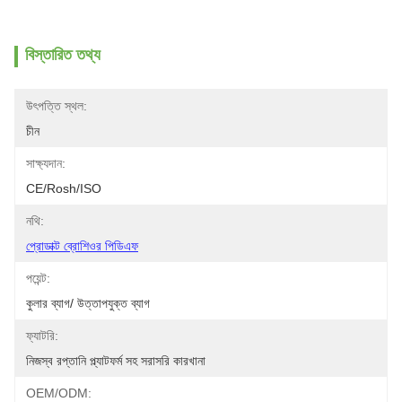
বিস্তারিত তথ্য
উৎপত্তি স্থল:
চীন
সাক্ষ্যদান:
CE/Rosh/ISO
নথি:
প্রোডাক্ট ব্রোশিওর পিডিএফ
পয়েন্ট:
কুলার ব্যাগ/ উত্তাপযুক্ত ব্যাগ
ফ্যাটরি:
নিজস্ব রপ্তানি প্ল্যাটফর্ম সহ সরাসরি কারখানা
OEM/ODM: