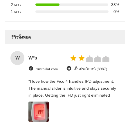
2 ดาว
33%
1 ดาว
0%
รีวิวทั้งหมด
W
W*s
trustpilot.com
เป็นประโยชน์ (8987)
"I love how the Pico 4 handles IPD adjustment.
The manual slider is intuitive and stays securely
in place. Getting the IPD just right eliminated！