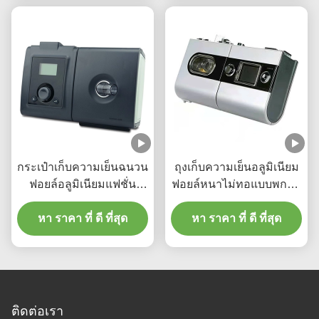
กระเป๋าเก็บความเย็นฉนวน
ถุงเก็บความเย็นอลูมิเนียม
ฟอยล์อลูมิเนียมแฟชั่น
ฟอยล์หนาไม่ทอแบบพกพา
สำหรับร้านขายของชำ
เค้ก Takeaway ฉนวน Bag
หา ราคา ที่ ดี ที่สุด
หา ราคา ที่ ดี ที่สุด
ติดต่อเรา