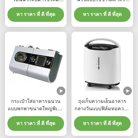
พิซซ่าส่งอาหารแบบพกพา
ผลไม้เบอร์เกอร์
หา ราคา ที่ ดี ที่สุด
หา ราคา ที่ ดี ที่สุด
กระเป๋าใส่อาหารฉนวน
ถุงเก็บความเย็นอาหาร
แบบพกพาขนาดใหญ่พิเศษ
กลางวันแบบฟิล์มทอความ
58x38x35 ซม. การพิมพ์
ร้อน 40L สำหรับเก็บความ
หา ราคา ที่ ดี ที่สุด
ออฟเซต
ร้อนความจุขนาดใหญ่
หา ราคา ที่ ดี ที่สุด