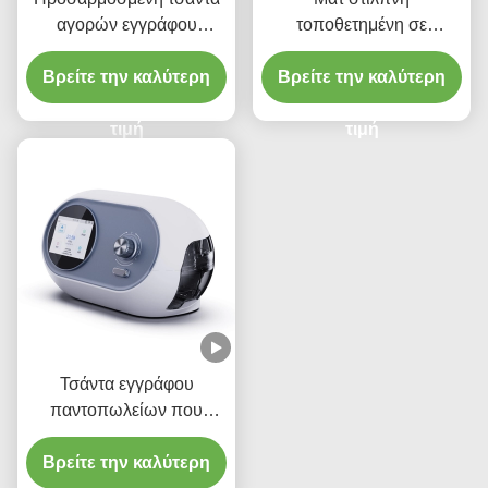
αγορών εγγράφου
τοποθετημένη σε
25x15x35cm με τα
στρώματα άσπρη τσάντα
Βρείτε την καλύτερη
ζωηρόχρωμα Ballon
δώρων εγγράφου τέχνης
Βρείτε την καλύτερη
λαβών σχέδια
συνήθειας με τις λαβές
τιμή
για τις αγορές
τιμή
Τσάντα εγγράφου
παντοπωλείων που
συσκευάζει τις καφετιές
τσάντες δώρων της Kraft
Βρείτε την καλύτερη