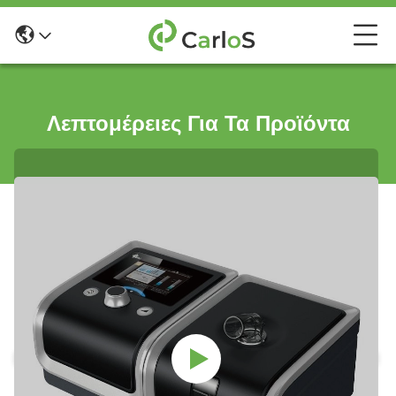
Λεπτομέρειες Για Τα Προϊόντα