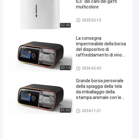
6,5" dei cani dei gatti
multicolore
Puzzle magnetico
2025-02-13
02:40
La consegna
impermeabile della borsa
del dispositivo di
raffreddamento di vino
del ODM ha isolato la
borsa calda dell'alimento
Borsa più fresca dell'isolamen
00:14
2026-02-03
per tenere l'alimento
to
freddo
Grande borsa personale
della spiaggia della tela
da imballaggio della
stampa animale con le
maniglie del cotone
Borse stampate della iuta
01:00
2024-11-21