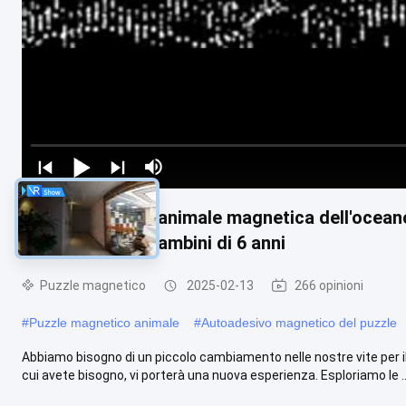
Scuola materna animale magnetica dell'oceano
giocattoli per i bambini di 6 anni
Puzzle magnetico
2025-02-13
266 opinioni
#
Puzzle magnetico animale
#
Autoadesivo magnetico del puzzle
Abbiamo bisogno di un piccolo cambiamento nelle nostre vite per i
cui avete bisogno, vi porterà una nuova esperienza. Esploriamo le ..