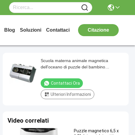
Blog
Soluzioni
Contattaci
Citazione
Scuola materna animale magnetica
dell'oceano di puzzle del bambino
educativo che impara i giocattoli per i
bambini di 6 anni
Contattaci Ora
Ulteriori Informazioni
Video correlati
Puzzle magnetico 6,5 x