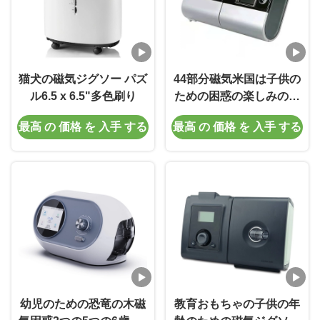
猫犬の磁気ジグソー パズ
44部分磁気米国は子供の
ル6.5 x 6.5"多色刷り
ための困惑の楽しみの地
理学の老化させる4+を地
最高 の 価格 を 入手 する
最高 の 価格 を 入手 する
図を描く
幼児のための恐竜の木磁
教育おもちゃの子供の年