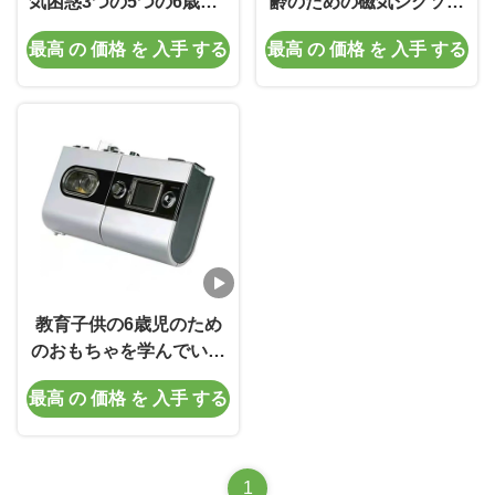
気困惑3つの5つの6歳児2
齢のための磁気ジグソー
- 20の部分
パズルの本の昆虫の主題
最高 の 価格 を 入手 する
最高 の 価格 を 入手 する
3年
教育子供の6歳児のため
のおもちゃを学んでいる
磁気動物の困惑の海洋の
最高 の 価格 を 入手 する
幼稚園
1