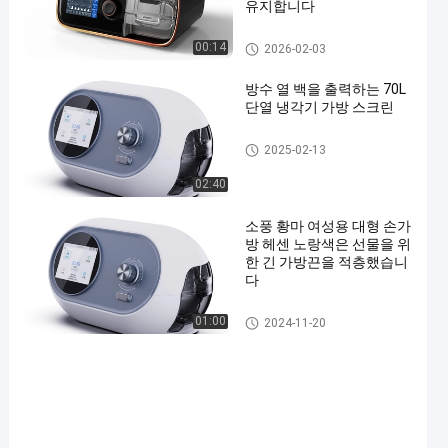
유지합니다
절연 쿨러 백
00:14
2026-02-03
방수 열 백을 출력하는 70L
단열 냉각기 가방 스크린
절연 쿨러 백
2025-02-13
02:40
소풍 황마 여성용 대형 손가
방 헤센 노랑색은 선물을 위
한 긴 가방끈을 적층했습니
다
인쇄된 황마 가방
01:00
2024-11-20