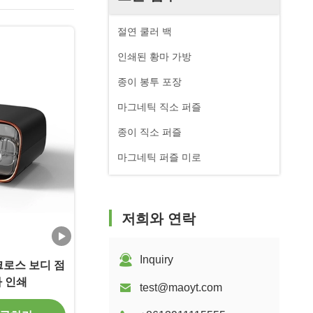
절연 쿨러 백
인쇄된 황마 가방
종이 봉투 포장
마그네틱 직소 퍼즐
종이 직소 퍼즐
마그네틱 퍼즐 미로
저희와 연락
Inquiry
크로스 보디 점
사 인쇄
test@maoyt.com