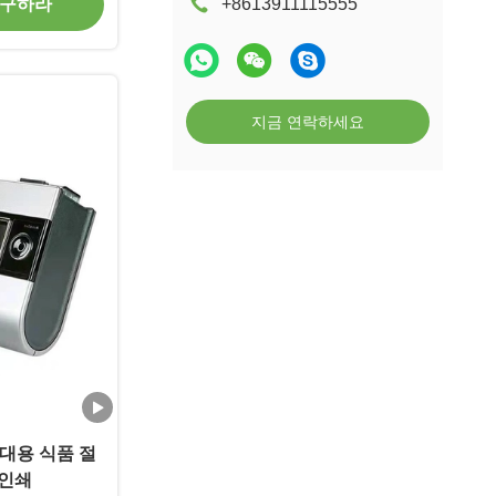
+8613911115555
 구하라
지금 연락하세요
휴대용 식품 절
 인쇄