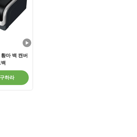
 황마 백 캔버
트백
 구하라