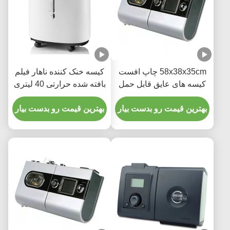
58x38x35cm چاپ افست
کیسه خنک کننده ناهار فیلم
کیسه های عایق قابل حمل
بافته شده حرارتی 40 لیتری
غذای بسیار بزرگ
برای حفظ گرما با ظرفیت
بهترین قیمت رو بدست بیار
بالا
بهترین قیمت رو بدست بیار