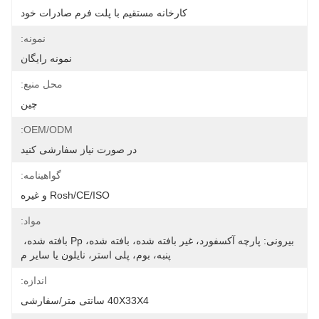
کارخانه مستقیم با پلت فرم صادرات خود
نمونه:
نمونه رایگان
محل منبع:
چین
OEM/ODM:
در صورت نیاز سفارشی کنید
گواهینامه:
Rosh/CE/ISO و غیره
مواد:
بیرونی: پارچه آکسفورد، غیر بافته شده، بافته شده، Pp بافته شده، 
پنبه، بوم، پلی استر، نایلون یا سایر م
اندازه:
40X33X4 سانتی متر/سفارشی