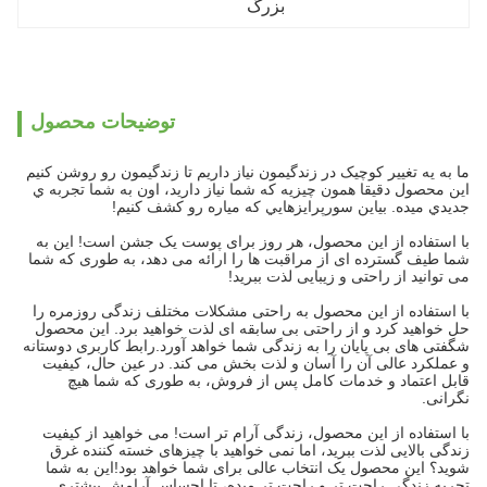
بزرگ
توضیحات محصول
ما به يه تغيير کوچيک در زندگيمون نياز داريم تا زندگيمون رو روشن کنيم
اين محصول دقیقا همون چيزيه که شما نياز داريد، اون به شما تجربه ي
جديدي ميده. بياين سورپرايزهايي که مياره رو کشف کنيم!
با استفاده از این محصول، هر روز برای پوست یک جشن است! این به
شما طیف گسترده ای از مراقبت ها را ارائه می دهد، به طوری که شما
می توانید از راحتی و زیبایی لذت ببرید!
با استفاده از این محصول به راحتی مشکلات مختلف زندگی روزمره را
حل خواهید کرد و از راحتی بی سابقه ای لذت خواهید برد. این محصول
شگفتی های بی پایان را به زندگی شما خواهد آورد.رابط کاربری دوستانه
و عملکرد عالی آن را آسان و لذت بخش می کند. در عین حال، کیفیت
قابل اعتماد و خدمات کامل پس از فروش، به طوری که شما هیچ
نگرانی.
با استفاده از این محصول، زندگی آرام تر است! می خواهید از کیفیت
زندگی بالایی لذت ببرید، اما نمی خواهید با چیزهای خسته کننده غرق
شوید؟ این محصول یک انتخاب عالی برای شما خواهد بود!اين به شما
تجربه زندگي راحت تر و راحت تر ميده، تا احساس آرامش بيشتري