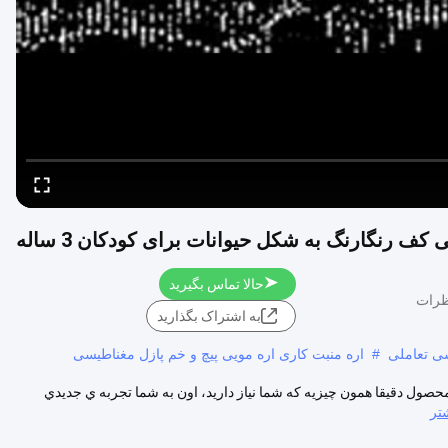
کف رنگارنگ به شکل حیوانات برای کودکان 3 ساله
حالا تماس بگیرید
به اشتراک بگذارید
ی تعاملی
#
اره منبت کاری اره مویی پیچ و خم پازل مغناطیسی
 محصول دقیقا همون چيزيه که شما نياز داريد، اون به شما تجربه ي جديدي
تر