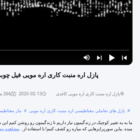
پازل اره منبت کاری اره مویی فیل چوبی 
پازل اره منبت کاری اره مویی کاغذی
2025-02-13
266 نظرات
#
پازل های تعاملی مغناطیسی اره منبت کاری اره مویی
#
ماز مغناطیس
ما به يه تغيير کوچيک در زندگيمون نياز داريم تا زندگيمون رو روشن کنيم اين
ميده. بياين سورپرايزهايي که مياره رو کشف کنيم! با استفاده از...
مشاهده بیش