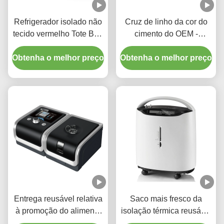
Refrigerador isolado não
Cruz de linho da cor do
tecido vermelho Tote Bag
cimento do OEM -
For Storage de Rosh Eco
impressão da
Obtenha o melhor preço
Obtenha o melhor preço
transferência térmica do
saco do almoço do corpo
Entrega reusável relativa
Saco mais fresco da
à promoção do alimento
isolação térmica reusável
da pizza do saco da
do sanduíche para o fruto