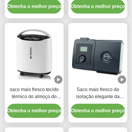
Obtenha o melhor preço
isolação térmica portátil
Obtenha o melhor preço
do hamburguer
saco mais fresco tecido
Saco mais fresco da
térmico do almoço do
isolação elegante da
filme 40L para
folha de alumínio para o
Obtenha o melhor preço
capacidade fria da
Obtenha o melhor preço
mantimento
preservação do calor a
grande