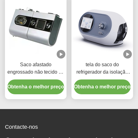
Saco afastado
tela do saco do
engrossado não tecido da
refrigerador da isolação
isolação do bolo portátil
70L que imprime o saco
Obtenha o melhor preço
do saco do refrigerador
Obtenha o melhor preço
térmico impermeável
da folha de alumínio
Contacte-nos