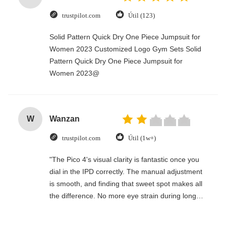
trustpilot.com
Útil (123)
Solid Pattern Quick Dry One Piece Jumpsuit for
Women 2023 Customized Logo Gym Sets Solid
Pattern Quick Dry One Piece Jumpsuit for
Women 2023@
W
Wanzan
trustpilot.com
Útil (1w+)
"The Pico 4's visual clarity is fantastic once you
dial in the IPD correctly. The manual adjustment
is smooth, and finding that sweet spot makes all
the difference. No more eye strain during long
sessions. Highly recommend taking the time to
set it up properly!""The Pico 4's visual clarity is