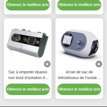
froide de conservation de
Obtenez le meilleur prix
Obtenez le meilleur prix
l'épicerie
la chaleur la grande
Sac à emporter épaissi
écran de sac de
non tissé d'isolation de
refroidisseur de l'isolation
gâteau portatif de sac de
70L imprimant le sac
Obtenez le meilleur prix
refroidisseur de papier
Obtenez le meilleur prix
thermique imperméable
d'aluminium