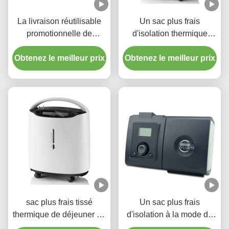
La livraison réutilisable
Un sac plus frais
promotionnelle de
d'isolation thermique
nourriture de pizza de sac
réutilisable de sandwich
Obtenez le meilleur prix
d'isolation thermique
Obtenez le meilleur prix
pour le fruit d'hamburger
portative
sac plus frais tissé
Un sac plus frais
thermique de déjeuner du
d'isolation à la mode de
film 40L pour capacité
papier d'aluminium pour