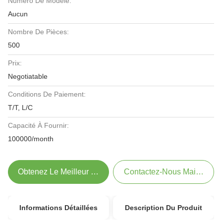
Numéro De Modèle:
Aucun
Nombre De Pièces:
500
Prix:
Negotiatable
Conditions De Paiement:
T/T, L/C
Capacité À Fournir:
100000/month
Obtenez Le Meilleur Prix
Contactez-Nous Maintenant
Informations Détaillées
Description Du Produit