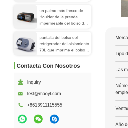
del papel de aluminio
un palmo más fresco de
Houlder de la prenda
impermeable del bolso del
aislamiento al aire libre del
paño de 40L Oxford
pantalla del bolso del
Mercad
refrigerador del aislamiento
70L que imprime el bolso
Tipo d
termal impermeable
Contacta Con Nosotros
Las m
Inquiry
Númer
emple
test@maoyt.com
+8613911115555
Venta
Año d