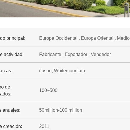
o principal:
Europa Occidental , Europa Oriental , Medio 
e actividad:
Fabricante , Exportador , Vendedor
arcas:
ifoson; Whitemountain
o de
100~500
ados:
s anuales:
50miliion-100 million
e creación:
2011