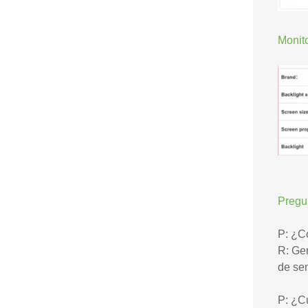
Monit
Pregu
P: ¿C
R: Gen
de sem
P: ¿C