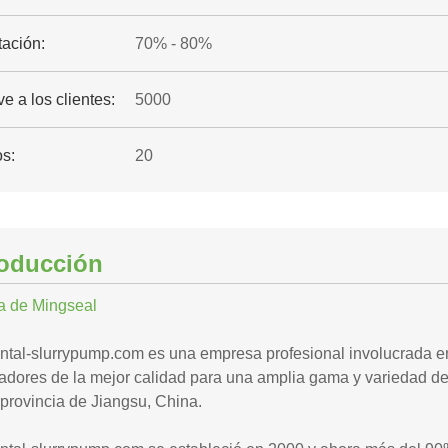
tación:
70% - 80%
ve a los clientes:
5000
os:
20
roducción
a de Mingseal
ntal-slurrypump.com es una empresa profesional involucrada en
dores de la mejor calidad para una amplia gama y variedad de 
provincia de Jiangsu, China.