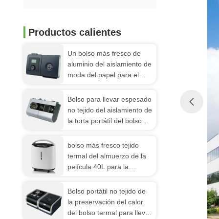
Productos calientes
Un bolso más fresco de
aluminio del aislamiento de
moda del papel para el
ultramarinos
Bolso para llevar espesado
no tejido del aislamiento de
la torta portátil del bolso
del refrigerador del papel
de aluminio
bolso más fresco tejido
termal del almuerzo de la
película 40L para la
capacidad grande fría de la
preservación del calor
Bolso portátil no tejido de
la preservación del calor
del bolso termal para llevar