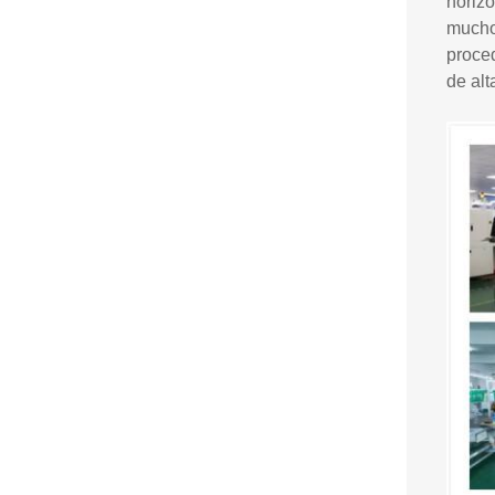
horizo
muchos
proce
de alt