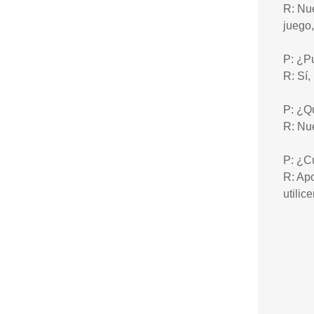
R: Nue
juego,
P: ¿P
R: Sí,
P: ¿Q
R: Nu
P: ¿C
R: Apo
utilic