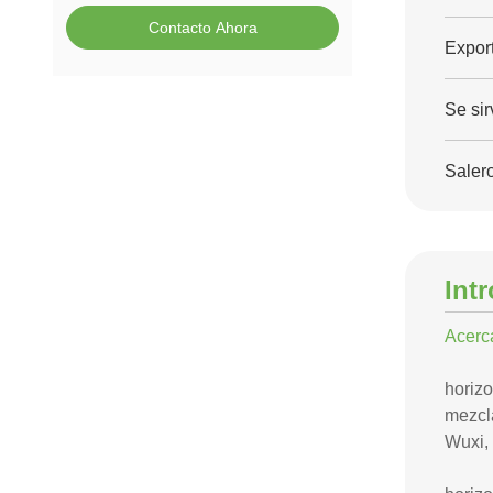
Contacto Ahora
Expor
Se sir
Saler
Int
Acerc
horizo
mezcla
Wuxi, 