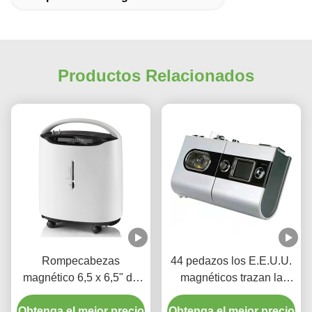
Productos Relacionados
Rompecabezas
44 pedazos los E.E.U.U.
magnético 6,5 x 6,5" de
magnéticos trazan la
los perros de los gatos
geografía de la diversión
Obtenga el mejor precio
multicolor
Obtenga el mejor precio
del rompecabezas para