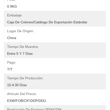
0.9KG
Embalaje:
Caja De Colores/catálogo De Exportación Estándar
Lugar De Origen:
China
Tiempo De Muestra:
Entre 5 Y 7 Días
Pago:
T/T
Tiempo De Producción:
15 A 30 Días
Artículo Del Precio:
EXW/FOB/CIF/DDP/DDU
Producción De Equipos OEM/ODM: