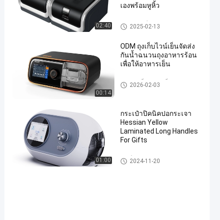
เองพร้อมหูหิ้ว
บรรจุภัณฑ์ถุงกระดาษ
02:40
2025-02-13
ODM ถุงเก็บไวน์เย็นจัดส่ง
กันน้ำฉนวนถุงอาหารร้อน
เพื่อให้อาหารเย็น
กระเป๋าเก็บความเย็นฉนวน
2026-02-03
00:14
กระเป๋าปิคนิคปอกระเจา
Hessian Yellow
Laminated Long Handles
For Gifts
พิมพ์ถุงปอกระเจา
01:00
2024-11-20