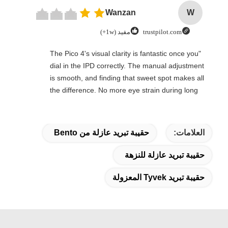
Wanzan
W
trustpilot.com
مفيد (1w+)
"The Pico 4's visual clarity is fantastic once you
dial in the IPD correctly. The manual adjustment
is smooth, and finding that sweet spot makes all
the difference. No more eye strain during long
sessions. Highly recommend taking the time to
set it up properly!""The Pico 4's visual clarity is
fantastic once you dial in the IPD correctly. The
العلامات:
حقيبة تبريد عازلة من Bento
manual adjustment is smooth, and finding that
sweet spot makes all the difference. No more eye
حقيبة تبريد عازلة للنزهة
strain during long sessions. Highly recommend
taking the time to set it up properly!""The Pico 4's
حقيبة تبريد Tyvek المعزولة
visual clarity is fantastic once you dial in the IPD
correctly. The manual adjustment is smooth, and
finding that sweet spot makes all the difference.
No more eye strain during long sessions. Highly