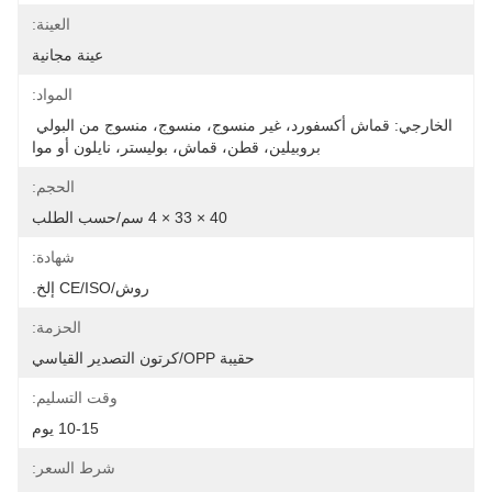
العينة:
عينة مجانية
المواد:
الخارجي: قماش أكسفورد، غير منسوج، منسوج، منسوج من البولي 
بروبيلين، قطن، قماش، بوليستر، نايلون أو موا
الحجم:
40 × 33 × 4 سم/حسب الطلب
شهادة:
روش/CE/ISO إلخ.
الحزمة:
حقيبة OPP/كرتون التصدير القياسي
وقت التسليم:
10-15 يوم
شرط السعر: