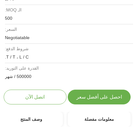
الـ MOQ:
500
السعر:
Negotiatable
شروط الدفع:
T / T ، L / C.
القدرة على التوريد:
500000 / شهر
احصل على أفضل سعر
اتصل الآن
معلومات مفصلة
وصف المنتج