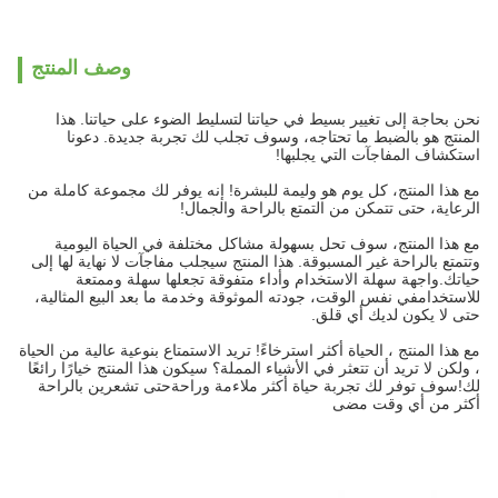
وصف المنتج
نحن بحاجة إلى تغيير بسيط في حياتنا لتسليط الضوء على حياتنا. هذا
المنتج هو بالضبط ما تحتاجه، وسوف تجلب لك تجربة جديدة. دعونا
استكشاف المفاجآت التي يجلبها!
مع هذا المنتج، كل يوم هو وليمة للبشرة! إنه يوفر لك مجموعة كاملة من
الرعاية، حتى تتمكن من التمتع بالراحة والجمال!
مع هذا المنتج، سوف تحل بسهولة مشاكل مختلفة في الحياة اليومية
وتتمتع بالراحة غير المسبوقة. هذا المنتج سيجلب مفاجآت لا نهاية لها إلى
حياتك.واجهة سهلة الاستخدام وأداء متفوقة تجعلها سهلة وممتعة
للاستخدامفي نفس الوقت، جودته الموثوقة وخدمة ما بعد البيع المثالية،
حتى لا يكون لديك أي قلق.
مع هذا المنتج ، الحياة أكثر استرخاءً! تريد الاستمتاع بنوعية عالية من الحياة
، ولكن لا تريد أن تتعثر في الأشياء المملة؟ سيكون هذا المنتج خيارًا رائعًا
لك!سوف توفر لك تجربة حياة أكثر ملاءمة وراحةحتى تشعرين بالراحة
أكثر من أي وقت مضى