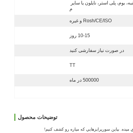
پنبه، بوم، پلی استر، نایلون یا سایر 
م
Rosh/CE/ISO و غیره
10-15 روز
در صورت نیاز سفارشی کنید
TT
500000 در ماه
توضیحات محصول
ي ميده. بياين سورپرايزهايي که مياره رو کشف کنيم!