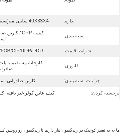
اندازه:
40X33X4 سانتی متر/سفارشی
بسته بندی:
است
شرایط قیمت:
FOB/CIF/DDP/DDU
فاتوری:
صادرات
جزئیات بسته بندی:
کارتن صادراتی استا
برجسته کردن:
کیف عایق کولر غیر بافته
, 
کی
ما به يه تغيير کوچيک در زندگيمون نياز داريم تا زندگيمون رو روشن ک