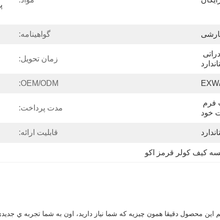
گواهینامه:
کیسه OPP / کارتن صادراتی 
زمان تحویل:
اندارد
OEM/ODM:
EXW/
کارخانه مستقیم با پلت فرم 
مدت پرداخت:
 خود
ندارد
قابلیت ارائه:
سه کیف کولر قرمز اکو
نيم اين محصول دقیقا همون چيزيه که شما نياز داريد، اون به شما تجربه ي جديد