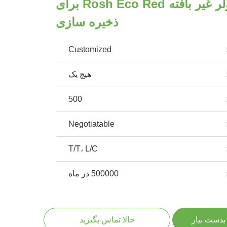
کیسه عایق کولر غیر بافته Rosh Eco Red برای
ذخیره سازی
Customized
هیچ یک
500
Negotiatable
T/T، L/C
500000 در ماه
بدست بیار
حالا تماس بگیرید