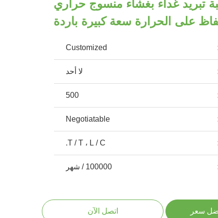
قيبة تبريد غداء بغشاء منسوج حراري
فاظ على الحرارة سعة كبيرة باردة
Customized
لا أحد
500
Negotiatable
T / T ، L / C.
100000 / شهر
ضل سعر
اتصل الآن