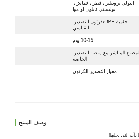
البولي بروبيلين، قطن، قماش، 
بوليستر، نايلون أو موا
حقيبة OPP/كرتون التصدير 
القياسي
10-15 يوم
المصنع المباشر مع منصة التصدير 
الخاصة
معيار التصدير الكرتون
وصف المنتج
آت التي يجلبها!