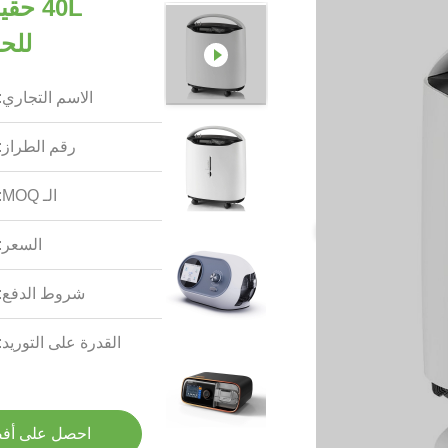
40L ح
للح
الاسم التجاري:
رقم الطراز:
الـ MOQ:
السعر:
شروط الدفع:
القدرة على التوريد:
احصل على أف