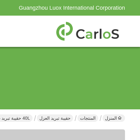
Guangzhou Luox International Corporation
المنزل
المنتجات
حقيبة تبريد العزل
40L حقيبة تبريد غداء بغشاء منسوج حراري للحفاظ على الحرارة سعة كبيرة باردة