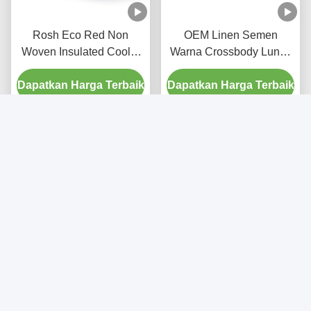
Rosh Eco Red Non
OEM Linen Semen
Woven Insulated Cooler
Warna Crossbody Lunch
Tote Bag Untuk
Bag Pencetakan Transfer
Dapatkan Harga Terbaik
Penyimpanan
Dapatkan Harga Terbaik
Panas
Tas Isolasi Termal
Tas Pendingin Isolasi
Promosi Dapat
Sandwich Termal yang