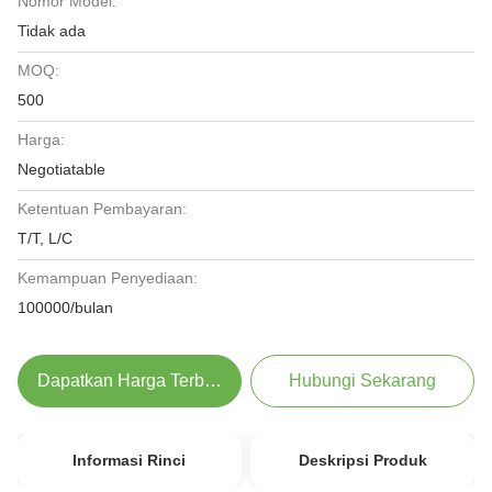
Nomor Model:
Tidak ada
MOQ:
500
Harga:
Negotiatable
Ketentuan Pembayaran:
T/T, L/C
Kemampuan Penyediaan:
100000/bulan
Dapatkan Harga Terbaik
Hubungi Sekarang
Informasi Rinci
Deskripsi Produk