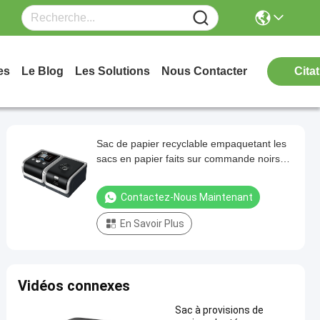
es
Le Blog
Les Solutions
Nous Contacter
Cita
Sac de papier recyclable empaquetant les
sacs en papier faits sur commande noirs
d'achats de Brown Papier d'emballage
avec la poignée
Contactez-Nous Maintenant
En Savoir Plus
Vidéos connexes
Sac à provisions de