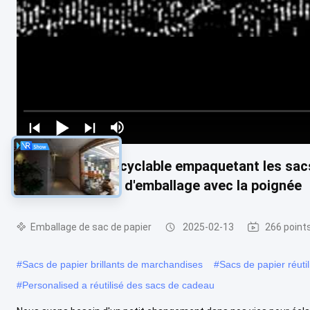
Sac de papier recyclable empaquetant les sac
de Brown Papier d'emballage avec la poignée
Emballage de sac de papier
2025-02-13
266 point
#
Sacs de papier brillants de marchandises
#
Sacs de papier réuti
#
Personalised a réutilisé des sacs de cadeau