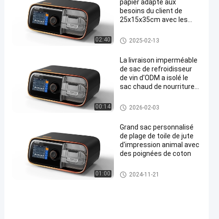
papier adapté aux
besoins du client de
25x15x35cm avec les
modèles colorés de
ballon de poignée
Emballage de sac de papier
02:40
2025-02-13
La livraison imperméable
de sac de refroidisseur
de vin d'ODM a isolé le
sac chaud de nourriture
pour conserver la
nourriture froide
Un sac plus frais d'isolation
00:14
2026-02-03
Grand sac personnalisé
de plage de toile de jute
d'impression animal avec
des poignées de coton
Sacs imprimés de jute
01:00
2024-11-21