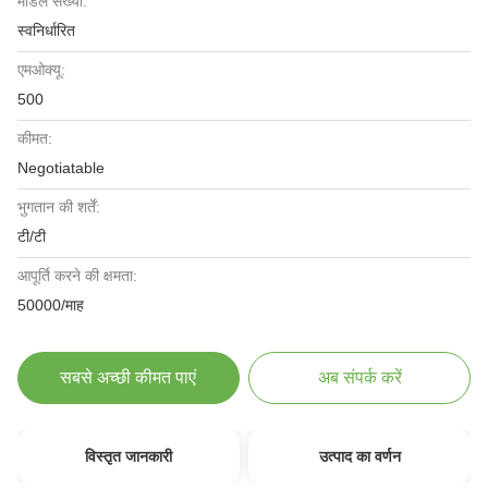
मॉडल संख्या:
स्वनिर्धारित
एमओक्यू:
500
कीमत:
Negotiatable
भुगतान की शर्तें:
टी/टी
आपूर्ति करने की क्षमता:
50000/माह
सबसे अच्छी कीमत पाएं
अब संपर्क करें
विस्तृत जानकारी
उत्पाद का वर्णन