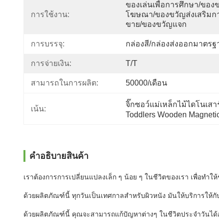
ของเล่นเพื่อการศึกษา/ของ
การใช้งาน:
โฆษณา/ของขวัญส่งเสริมก
ขาย/ของขวัญแจก
การบรรจุ:
กล่องสี/กล่องส่งออกมาตรฐ
การจ่ายเงิน:
T/T
สามารถในการผลิต:
50000/เดือน
จิ๊กซอว์แม่เหล็กไม้ไดโนเสาร์
เน้น:
Toddlers Wooden Magneti
คําอธิบายสินค้า
เราต้องการการเปลี่ยนแปลงเล็ก ๆ น้อย ๆ ในชีวิตของเรา เพื่อทําใ
ด้วยผลิตภัณฑ์นี้ ทุกวันเป็นเทศกาลสําหรับผิวหนัง มันให้บริการ
ด้วยผลิตภัณฑ์นี้ คุณจะสามารถแก้ปัญหาต่างๆ ในชีวิตประจําวันไ