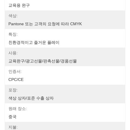
교육용 완구
색상:
Pantone 또는 고객의 요청에 따라 CMYK
특징:
친환경적이고 즐거운 플레이
사용:
교육완구/광고선물/판촉선물/경품선물
인증서:
CPC/CE
포장:
색상 상자/표준 수출 상자
원래 장소:
중국
지불: