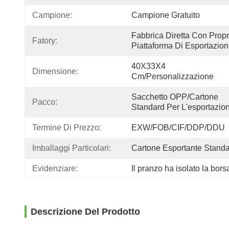
Campione:
Campione Gratuito
Fabbrica Diretta Con Propri
Fatory:
Piattaforma Di Esportazio
40X33X4 
Dimensione:
Cm/personalizzazione
Sacchetto OPP/cartone 
Pacco:
Standard Per L'esportazio
Termine Di Prezzo:
EXW/FOB/CIF/DDP/DDU
Imballaggi Particolari:
Cartone Esportante Stand
Evidenziare:
Il pranzo ha isolato la bors
Descrizione Del Prodotto