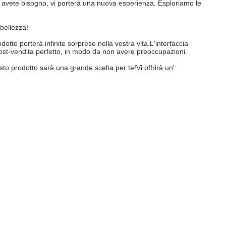
i avete bisogno, vi porterà una nuova esperienza. Esploriamo le
bellezza!
tto porterà infinite sorprese nella vostra vita.L'interfaccia
o post-vendita perfetto, in modo da non avere preoccupazioni.
to prodotto sarà una grande scelta per te!Vi offrirà un'