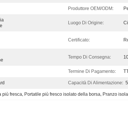
Produttore OEM/ODM:
Pe
a 
Luogo Di Origine:
C
ne
Certificato:
R
Tempo Di Consegna:
10
ne
Termine Di Pagamento:
T
ard
Capacità Di Alimentazione:
5
a più fresca
, 
Portatile più fresco isolato della borsa
, 
Pranzo isola