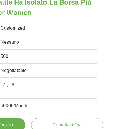
atile Ha Isolato La Borsa Più
For Women
Customized
Nessuno
500
Negotiatable
T/T, L/C
50000/Month
 Prezzo
Contattaci Ora