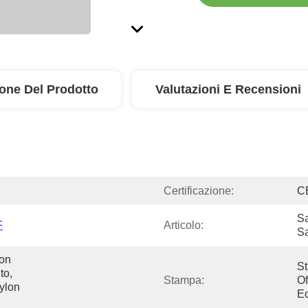
ione Del Prodotto
Valutazioni E Recensioni
Certificazione:
C
Sa
F
Articolo:
Sa
on 
St
o, 
Stampa:
Of
ylon 
Ec