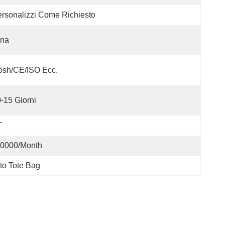
rsonalizzi Come Richiesto
ina
osh/CE/ISO Ecc.
-15 Giorni
T
0000/Month
to Tote Bag