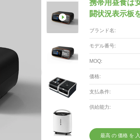
携帯用昼食は
闘状況表示板
ブランド名:
モデル番号:
MOQ:
価格:
支払条件:
供給能力:
最高 の 価格 を 