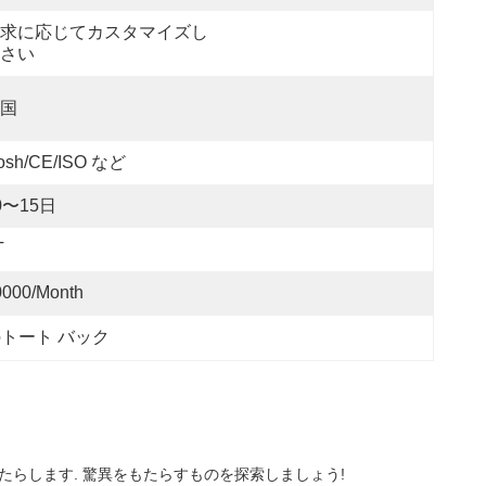
求に応じてカスタマイズし
さい
国
osh/CE/ISO など
0〜15日
T
0000/Month
トート バック
たらします. 驚異をもたらすものを探索しましょう!