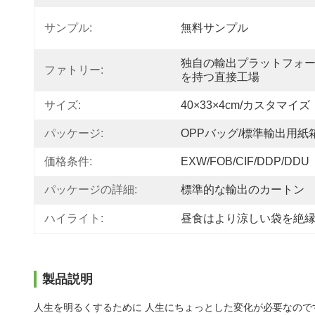
サンプル:
無料サンプル
独自の輸出プラットフォ
ファトリー:
を持つ直接工場
サイズ:
40×33×4cm/カスタマイズ
パッケージ:
OPPバッグ/標準輸出用紙
価格条件:
EXW/FOB/CIF/DDP/DDU
パッケージの詳細:
標準的な輸出のカートン
ハイライト:
昼食はより涼しい袋を絶
製品説明
人生を明るくするために 人生にちょっとした変化が必要なのです