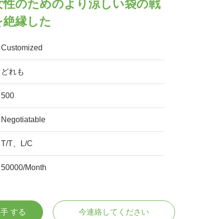
女性のためのより涼しい袋の戦
を絶縁した
Customized
どれも
500
Negotiatable
T/T、L/C
50000/Month
入手 する
今連絡してください