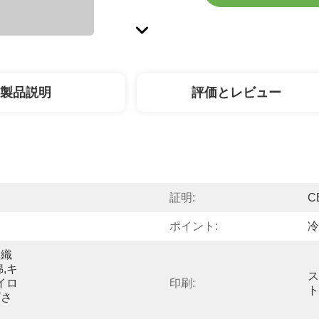
製品説明
評価とレビュー
証明:
C
ポイント:
冷
 織
綿,キ
ス
イロ
印刷:
ト
ズさ