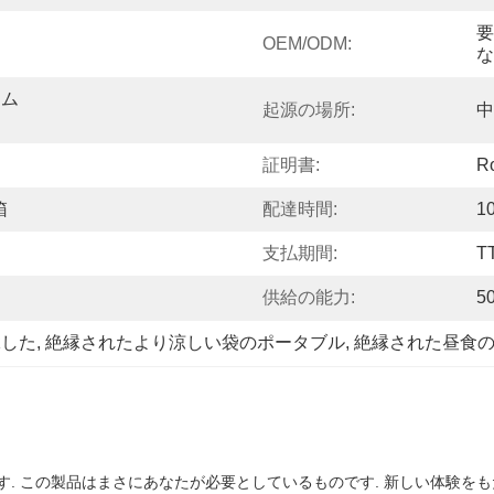
要
OEM/ODM:
な
ーム
起源の場所:
中
証明書:
R
箱
配達時間:
1
支払期間:
T
供給の能力:
5
縁した
, 
絶縁されたより涼しい袋のポータブル
, 
絶縁された昼食の
. この製品はまさにあなたが必要としているものです. 新しい体験をも