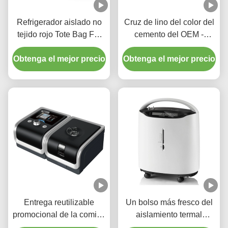
Refrigerador aislado no
Cruz de lino del color del
tejido rojo Tote Bag For
cemento del OEM -
Storage de Rosh Eco
impresión de la
Obtenga el mejor precio
Obtenga el mejor precio
transferencia de calor del
bolso del almuerzo del
cuerpo
Entrega reutilizable
Un bolso más fresco del
promocional de la comida
aislamiento termal
de la pizza del bolso del
reutilizable del bocadillo