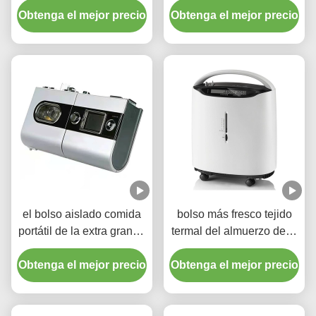
Obtenga el mejor precio
aislamiento térmico
Obtenga el mejor precio
para la fruta de la
portátil
hamburguesa
el bolso aislado comida
bolso más fresco tejido
portátil de la extra grande
termal del almuerzo de la
de los 58x38x35cm en
película 40L para la
Obtenga el mejor precio
offset la impresión
Obtenga el mejor precio
capacidad grande fría de
la preservación del calor