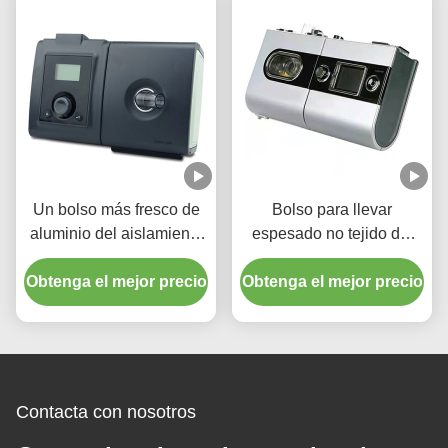
Un bolso más fresco de
Bolso para llevar
aluminio del aislamiento
espesado no tejido del
de moda del papel para
aislamiento de la torta
Obtenga el mejor precio
el ultramarinos
Obtenga el mejor precio
portátil del bolso del
refrigerador del papel de
aluminio
Contacta con nosotros