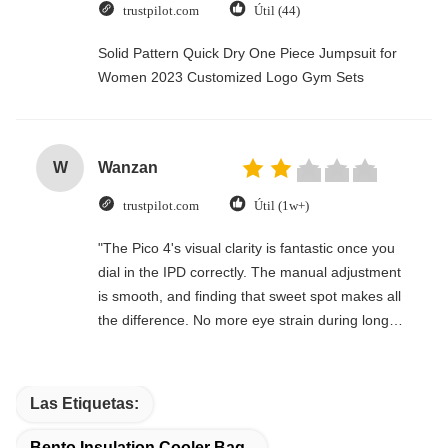
trustpilot.com
Útil (44)
Solid Pattern Quick Dry One Piece Jumpsuit for
Women 2023 Customized Logo Gym Sets
W
Wanzan
trustpilot.com
Útil (1w+)
"The Pico 4's visual clarity is fantastic once you
dial in the IPD correctly. The manual adjustment
is smooth, and finding that sweet spot makes all
the difference. No more eye strain during long
sessions. Highly recommend taking the time to
set it up properly!""The Pico 4's visual clarity is
fantastic once you dial in the IPD correctly. The
Las Etiquetas:
manual adjustment is smooth, and finding that
sweet spot makes all the difference. No more eye
Bento Insulation Cooler Bag