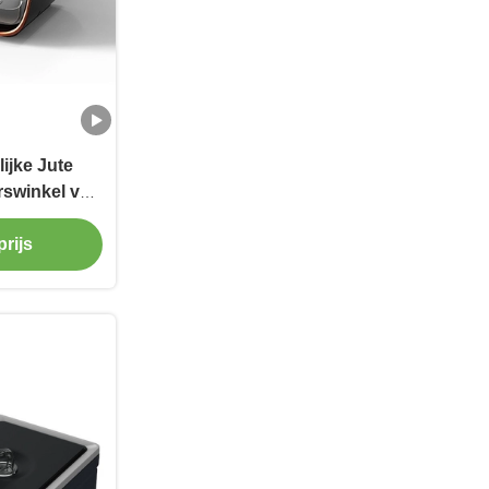
ijke Jute
rswinkel van
elen Zakken
rijs