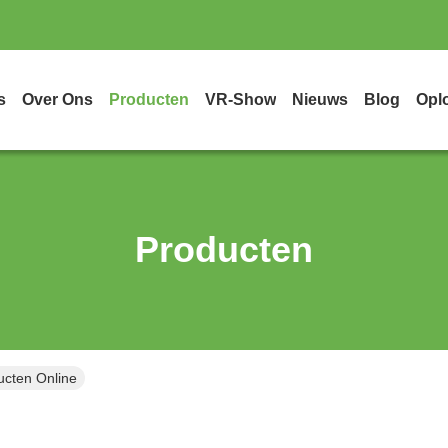
s
Over Ons
Producten
VR-Show
Nieuws
Blog
Opl
Producten
ucten Online