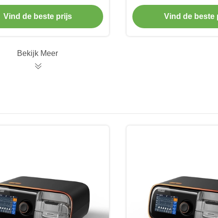
Sandwichisolatie voor
Geïsoleerde Druk
Hamburgerfruit
Zakcompensa
Vind de beste prijs
Vind de beste p
Bekijk Meer