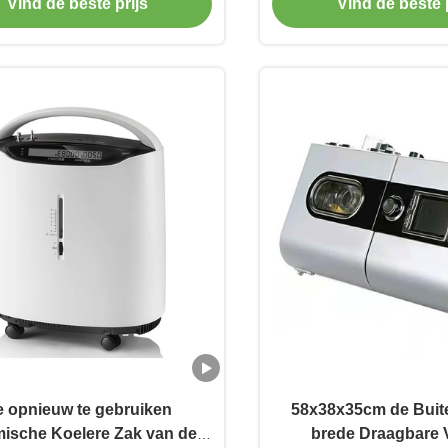
Overdrachtd
Vind de beste prijs
Vind de beste p
 opnieuw te gebruiken
58x38x35cm de Bui
ische Koelere Zak van de
brede Draagbare 