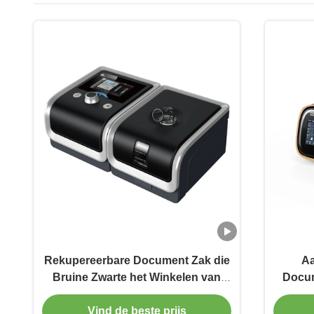
Rekupereerbare Document Zak die
Aa
Bruine Zwarte het Winkelen van
Docum
Douanekraftpapier Document
Pat
Zakken met Handvat verpakken
Vind de beste prijs