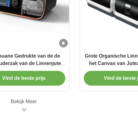
ouane Gedrukte van de de
Grote Organische Lin
derzak van de Linnenjute
het Canvas van Jute
motiezak met Binnenzak
Winkelen Zakkentot
Vind de beste prijs
Vind de beste p
Bekijk Meer