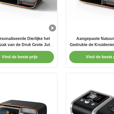
sonaliseerde Dierlijke het
Aangepaste Natuurl
zak van de Druk Grote Jute
Gedrukte de Kruidenie
t Katoenen Handvatten
Jutezakken het Wink
Vind de beste prijs
Vind de beste p