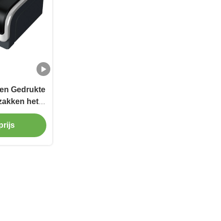
nen Gedrukte
zakken het
alisator
rijs