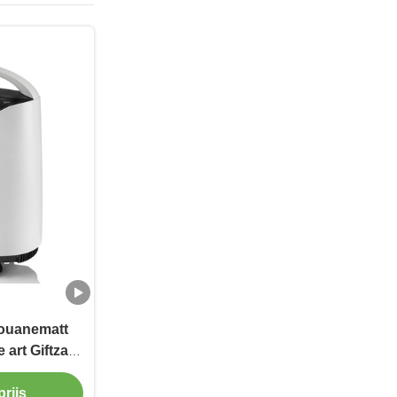
ouanematt
 art Giftzak
et Winkelen
rijs