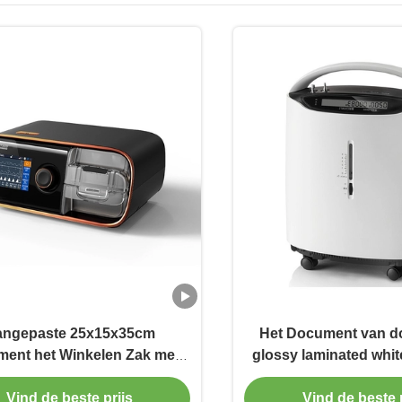
ngepaste 25x15x35cm
Het Document van d
ent het Winkelen Zak met
glossy laminated white
ronen van de Handvat de
met Handvatten voor h
Kleurrijke Impuls
Vind de beste prijs
Vind de beste p