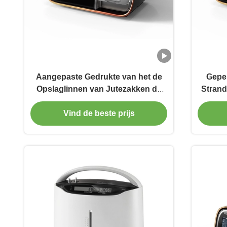
Aangepaste Gedrukte van het de
Geper
Opslaglinnen van Jutezakken de
Strand
Jutezakken van Drawstring
me
Vind de beste prijs