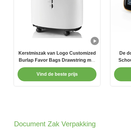
Kerstmiszak van Logo Customized
De d
Burlap Favor Bags Drawstring met
Schou
Duidelijk Venster
Pro
Vind de beste prijs
Document Zak Verpakking