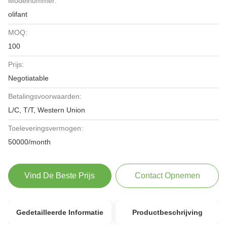
Modelnummer:
olifant
MOQ:
100
Prijs:
Negotiatable
Betalingsvoorwaarden:
L/C, T/T, Western Union
Toeleveringsvermogen:
50000/month
Vind De Beste Prijs
Contact Opnemen
Gedetailleerde Informatie
Productbeschrijving