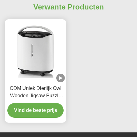
Verwante Producten
ODM Uniek Dierlijk Owl
Wooden Jigsaw Puzzle
Gift voor
Vind de beste prijs
Volwassenenjonge
geitjes